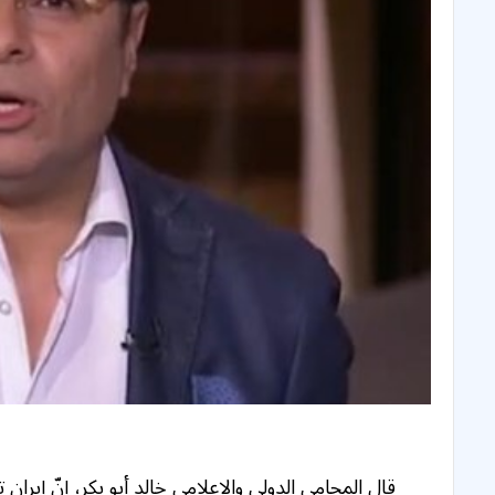
قال المحامي الدولي والإعلامي خالد أبو بكر، إنّ إير