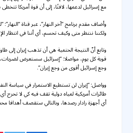
مع إسرائيل لدعمها، لافتًا، إلى أن قوة أمريكا تتخطى ب
وأضاف مقدم برنامج “آخر النهار”، عبر قناة “النهار”
ولكننا ننتظر متى وكيف تحسم، أي أننا في انتظار الإخ
وتابع أنّ النتيجة الحتمية هي أن تذهب إيران إلى 
وجع إسرائيل أقوى من وجع إيران”.
وواصل: “إيران لن تستطيع الاستمرار في سياسة النف
طائرات أمريكية لمياه دولية تقف فيه كي لا تحرج أي
أي أجهزة رادار رصدها، وبالتالي ستقصف أهدافا مح