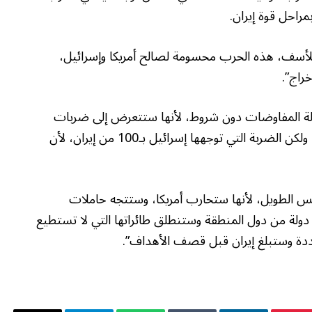
مراحل قوة إيران.
: “للأسف، هذه الحرب محسومة لصالح أمريكا وإسرائيل،
راج”.
طاولة المفاوضات دون شروط، لأنها ستتعرض إلى ضربات
قوية كل يوم، مواصلا: “إسرائيل سستعرض لضربات، ولكن الضربة التي توجهها إسرائيل بـ100 من إيران، لأن
س الطويل، لأنها ستحارب أمريكا، وستتجه حاملات
 دولة من دول المنطقة وستنطلق طائراتها التي لا تستطيع
ددة وستبلغ إيران قبل قصف الأهداف”.