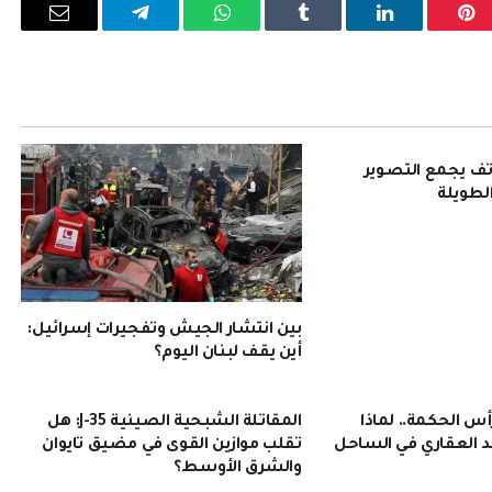
بينتيريست
لينكدإن
Tumblr
واتساب
تيلقرام
البريد
الإلكترو
Pura 90: هاتف يجمع التصوير
الطويلة
بين انتشار الجيش وتفجيرات إسرائيل:
أين يقف لبنان اليوم؟
 الحكمة.. لماذا
المقاتلة الشبحية الصينية J-35: هل
 العقاري في الساحل
تقلب موازين القوى في مضيق تايوان
والشرق الأوسط؟