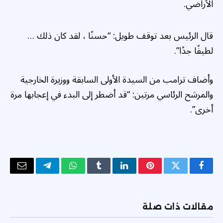
الأراضي.
قال الرئيس بعد توقف طويل: “حسنًا ، لقد كان ذلك …
لطيفًا جدًا”.
وأضاف ترامب من السيدة الأولى السابقة ووزيرة الخارجية
والمرشح الرئاسي مرتين: “قد أضطر إلى البدء في إعجابها مرة
أخرى”.
فيسبوك
تويتر
بينتيريست
لينكدإن
Tumblr
واتساب
تيلقرام
البريد
الإلكتر
مقالات ذات صلة