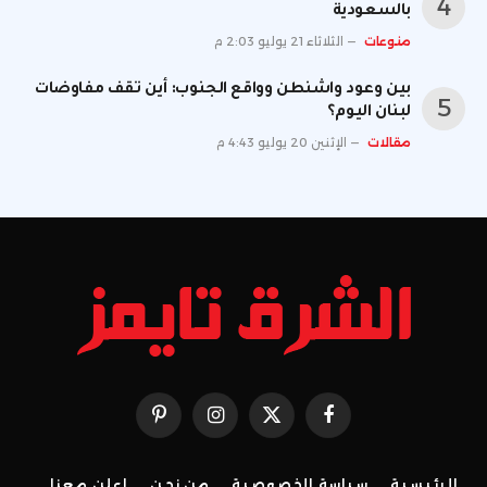
بالسعودية
منوعات
الثلاثاء 21 يوليو 2:03 م
بين وعود واشنطن وواقع الجنوب: أين تقف مفاوضات
لبنان اليوم؟
مقالات
الإثنين 20 يوليو 4:43 م
فيسبوك
X
الانستغرام
بينتيريست
(Twitter)
الرئيسية
سياسة الخصوصية
من نحن
إعلن معنا