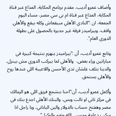
وأضاف عمرو أديب، مقدم برنامج الحكاية، المذاع عبر قناة
الحكاية، المذاع عبر قناة ام بي سي مصر، مساء اليوم
الجمعة، ان :”النادي الأهلي مبيقعاش وكله بيقع والأهلي
واقف، وبيراميدز فرقة غير جديرة بالحصول على بطولة
الدوري العام”.
وتابع عمرو أديب، أن :”بيراميدز ينهزم بنتيجة كبيرة في
مباراتين وراء بعض، والأهلي لما بيركب الدوري مش بينزل،
والدينا بتلف علشان تدي الأحسن واللاعيبة اللي عندها روح
والأهلي يستحق.
وأكمل عمرو أديب، أن:”احنا بنشجع فريق اللي هو الزمالك
في مركز تاني او تالت وبس، والبنك الأهلي اجدع بنك في
مصر وهفتح حساب بالدولار والين الياباني، ويا راجل انا
مركب دعامة وحسبي الله ونعم والوكيل”.