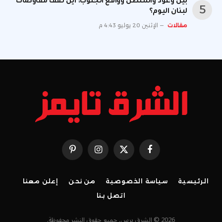
بين وعود واشنطن وواقع الجنوب: أين تقف مفاوضات
لبنان اليوم؟
مقالات
الإثنين 20 يوليو 4:43 م
فيسبوك
X
الانستغرام
بينتيريست
(Twitter)
الرئيسية
سياسة الخصوصية
من نحن
إعلن معنا
اتصل بنا
2026 © الشرق برس. جميع حقوق النشر محفوظة.