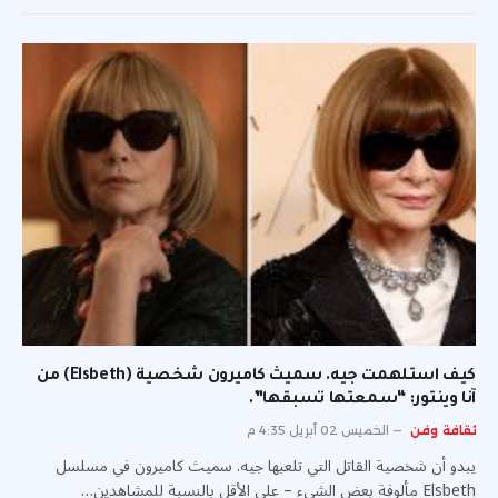
كيف استلهمت جيه. سميث كاميرون شخصية (Elsbeth) من
آنا وينتور: “سمعتها تسبقها”.
ثقافة وفن
الخميس 02 أبريل 4:35 م
يبدو أن شخصية القاتل التي تلعبها جيه. سميث كاميرون في مسلسل
Elsbeth مألوفة بعض الشيء – على الأقل بالنسبة للمشاهدين…