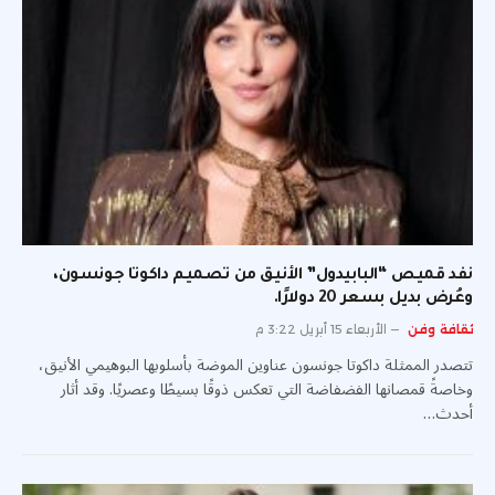
نفد قميص “البابيدول” الأنيق من تصميم داكوتا جونسون،
وعُرض بديل بسعر 20 دولارًا.
ثقافة وفن
الأربعاء 15 أبريل 3:22 م
تتصدر الممثلة داكوتا جونسون عناوين الموضة بأسلوبها البوهيمي الأنيق،
وخاصةً قمصانها الفضفاضة التي تعكس ذوقًا بسيطًا وعصريًا. وقد أثار
أحدث…