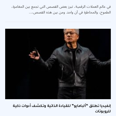
في عالم العملات الرقمية، تبرز بعض القصص التي تجمع بين المغامرة،
الطموح، والمخاطرة في آن واحد. ومن بين هذه القصص،…
إنفيديا تطلق “ألبامايو” للقيادة الذاتية وتكشف أدوات ذكية
للروبوتات