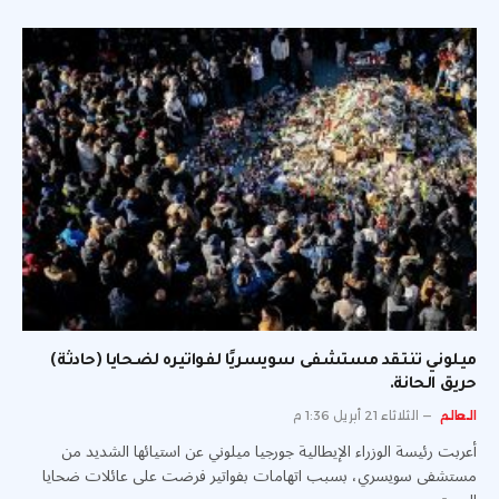
ميلوني تنتقد مستشفى سويسريًا لفواتيره لضحايا (حادثة)
حريق الحانة.
العالم
الثلاثاء 21 أبريل 1:36 م
أعربت رئيسة الوزراء الإيطالية جورجيا ميلوني عن استيائها الشديد من
مستشفى سويسري، بسبب اتهامات بفواتير فرضت على عائلات ضحايا