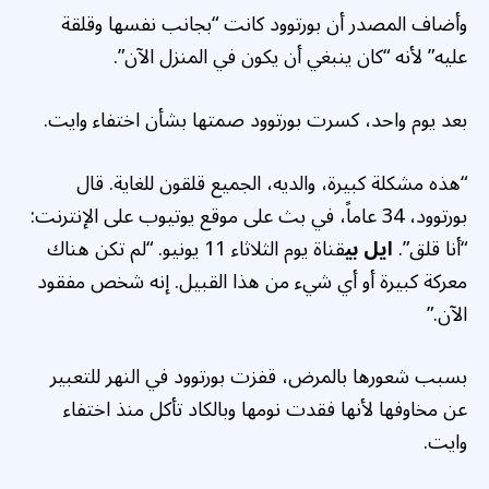
وأضاف المصدر أن بورتوود كانت “بجانب نفسها وقلقة
عليه” لأنه “كان ينبغي أن يكون في المنزل الآن”.
بعد يوم واحد، كسرت بورتوود صمتها بشأن اختفاء وايت.
“هذه مشكلة كبيرة، والديه، الجميع قلقون للغاية. قال
بورتوود، 34 عاماً، في بث على موقع يوتيوب على الإنترنت:
“أنا قلق”.
ايل بي
قناة يوم الثلاثاء 11 يونيو. “لم تكن هناك
معركة كبيرة أو أي شيء من هذا القبيل. إنه شخص مفقود
الآن.”
بسبب شعورها بالمرض، قفزت بورتوود في النهر للتعبير
عن مخاوفها لأنها فقدت نومها وبالكاد تأكل منذ اختفاء
وايت.