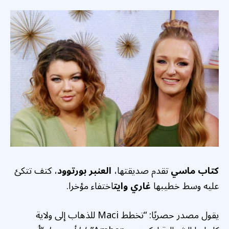
كتاب ماسي
تقدم صديقتها،
العنبر بورتوود
، كتف تتكئ
عليه وسط خطيبها
غاري وايت
اختفاء مؤخرا.
يقول مصدر حصريًا: “تخطط Maci للذهاب إلى ولاية