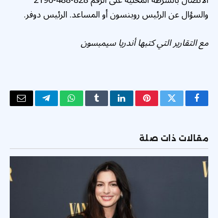
الاتصال بالشرطة المحلية على الرقم 828-488-2196
والسؤال عن الرئيس روبنسون أو المساعد. الرئيس دوفر.
مع التقارير التي كتبها أندريا سيمبسون
فيسبوك
تويتر
بينتيريست
لينكدإن
Tumblr
واتساب
تيلقرام
البريد
الإلكتر
مقالات ذات صلة