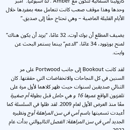
كارولينا الشمالية لتكون مع Amber”.
لنا أسبوعيا
. “أمبر
وحدها وهذا موقف صعب كانت تتعامل معه بمفردها خلال
الأيام القليلة الماضية – وهي تحتاج حقًا إلى صديق.”
يضيف المطلع أن بوك آوت، 32 عامًا، “يريد أن يكون هناك”
لمنح بورتوود، 34 عامًا، “الدعم” بينما يستمر البحث عن
وايت.
لقد كانت Bookout إلى جانب Portwood على مر
السنين في كل النجاحات والانخفاضات التي حققتها. كان
الثنائي صديقين لسنوات حيث ظهر كلاهما لأول مرة على
تلفزيون الواقع
عمرها 16 و هي حامل
قبل بطولة
أم صغيرة
معًا منذ العرض الأول لعام 2009. لقد ظلوا في السلسلة كما
أعيدت تسميتها باسم
أمي في سن المراهقة أوج
ونظيره
الجديد
أمي في سن المراهقة: الفصل التالي
والتي بدأت عام