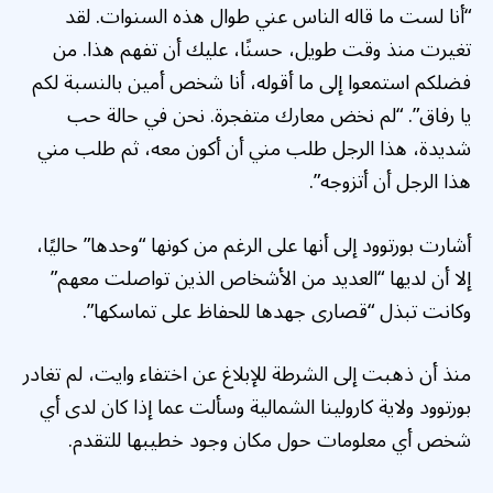
“أنا لست ما قاله الناس عني طوال هذه السنوات. لقد
تغيرت منذ وقت طويل، حسنًا، عليك أن تفهم هذا. من
فضلكم استمعوا إلى ما أقوله، أنا شخص أمين بالنسبة لكم
يا رفاق”. “لم نخض معارك متفجرة. نحن في حالة حب
شديدة، هذا الرجل طلب مني أن أكون معه، ثم طلب مني
هذا الرجل أن أتزوجه”.
أشارت بورتوود إلى أنها على الرغم من كونها “وحدها” حاليًا،
إلا أن لديها “العديد من الأشخاص الذين تواصلت معهم”
وكانت تبذل “قصارى جهدها للحفاظ على تماسكها”.
منذ أن ذهبت إلى الشرطة للإبلاغ عن اختفاء وايت، لم تغادر
بورتوود ولاية كارولينا الشمالية وسألت عما إذا كان لدى أي
شخص أي معلومات حول مكان وجود خطيبها للتقدم.