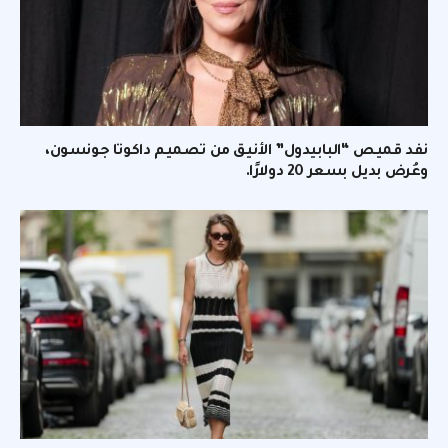
نفد قميص “البابيدول” الأنيق من تصميم داكوتا جونسون،
وعُرض بديل بسعر 20 دولارًا.