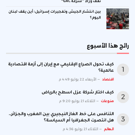
تقف وراء “سرعة GAC”
بين انتشار الجيش وتفجيرات إسرائيل: أين يقف لبنان
اليوم؟
رائج هذا الأسبوع
كيف تحول الصراع الإقليمي مع إيران إلى أزمة اقتصادية
عالمية؟
اقتصاد
الأربعاء 22 يوليو 4:49 م
كيف اختار شركة عزل اسطح بالرياض
منوعات
الثلاثاء 21 يوليو 9:20 م
التنافس على خط الغاز النيجيري بين المغرب والجزائر..
هل انتصرت الجغرافيا أم السياسة؟
العالم
الثلاثاء 21 يوليو 4:36 م