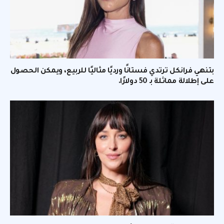
بتنهي فرانكل ترتدي فستانًا ورديًا مثاليًا للربيع، ويمكن الحصول
على إطلالة مماثلة بـ 50 دولارًا.