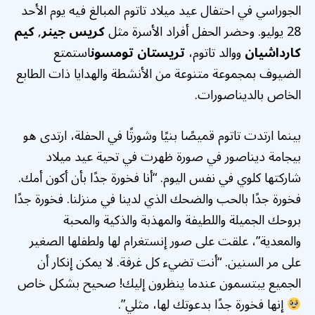
الجوراسي في احتفال عيد ميلاد تاتوم المبالغ فيه يوم الأحد
28 يوليو. وحضر الحفل أفراد الأسرة مثل
كريس جينر
,
كيم
كارداشيان
ووالد تاتوم،
تريستان تومسون
استمتع
الضيوف بمجموعة متنوعة من الأنشطة والهدايا ذات الطابع
الخاص بالديناصورات.
بينما ارتدت تاتوم قميصًا بنيًا وشورتًا في الحفلة، ارتدى هو
بيجامة ديناصور في صورة ظهرت في تحية عيد ميلاد
شاركتها كلوي في نفس اليوم. “أنا فخورة جدًا بأن أكون أمك.
فخورة جدًا بالحب والضحك الذي لدينا في منزلنا. فخورة جدًا
بروحك الجميلة واللطيفة والمهذبة والذكية والمحبة
والمعدية”، علقت على صور إنستغرام لها ولطفلها الصغير
على مر السنين. “أنت تضيء كل غرفة. لا يمكن إنكار أن
الجميع يبتسمون عندما ينظرون إليك! صحيح بشكل خاص
إنها فخورة جدًا بدعوتك لها، مثلي”.