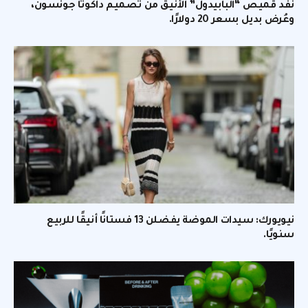
نفد قميص “البابيدول” الأنيق من تصميم داكوتا جونسون،
وعُرض بديل بسعر 20 دولارًا.
نيويورك: سيدات الموضة يفضلن 13 فستانًا أنيقًا للربيع
سنويًا.