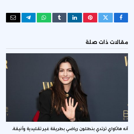
فيسبوك
تويتر
بينتيريست
لينكدإن
Tumblr
واتساب
تيلقرام
البريد
الإلكتر
مقالات ذات صلة
آنه هاثاواي ترتدي بنطلون رياضي بطريقة غير تقليدية وأنيقة.