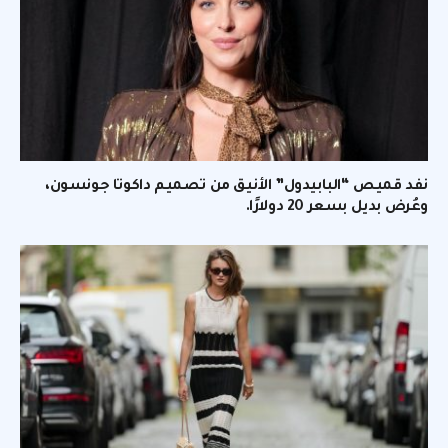
نفد قميص “البابيدول” الأنيق من تصميم داكوتا جونسون،
وعُرض بديل بسعر 20 دولارًا.