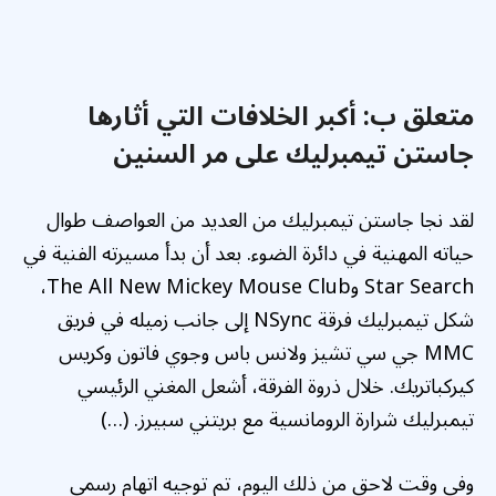
متعلق ب:
أكبر الخلافات التي أثارها
جاستن تيمبرليك على مر السنين
لقد نجا جاستن تيمبرليك من العديد من العواصف طوال
حياته المهنية في دائرة الضوء. بعد أن بدأ مسيرته الفنية في
Star Search وThe All New Mickey Mouse Club،
شكل تيمبرليك فرقة NSync إلى جانب زميله في فريق
MMC جي سي تشيز ولانس باس وجوي فاتون وكريس
كيركباتريك. خلال ذروة الفرقة، أشعل المغني الرئيسي
تيمبرليك شرارة الرومانسية مع بريتني سبيرز. (…)
وفي وقت لاحق من ذلك اليوم، تم توجيه اتهام رسمي