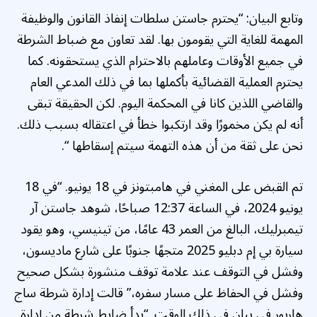
وتابع البيان: “يحترم جاستن سلطات إنفاذ القانون والوظيفة
المهمة للغاية التي يقومون بها. لقد تعاون مع ضباط الشرطة
في جميع الأوقات وعاملهم بالاحترام الذي يستحقونه. كما
يحترم العملية القضائية بأكملها بما في ذلك المدعي العام
والقاضي اللذين كانا في المحكمة اليوم. لكن الحقيقة تبقى
أنه لم يكن مخمورًا وقد ارتكبوا خطأ في اعتقاله بسبب ذلك.
نحن على ثقة من أن هذه التهمة سيتم إسقاطها “.
تم القبض على المغني في هامبتونز في 18 يونيو. “في 18
يونيو 2024، في الساعة 12:37 صباحًا، شوهد جاستن آر
تيمبرليك، البالغ من العمر 43 عامًا، من تينيسي، وهو يقود
سيارة بي إم دبليو 2025 متجهًا جنوبًا على شارع ماديسون،
وفشل في التوقف عند علامة توقف منشورة بشكل صحيح
وفشل في الحفاظ على مسار سفره،” قالت إدارة شرطة ساج
هاربور في بيان في ذلك الوقت. “بدأ ضابط شرطة من إدارة