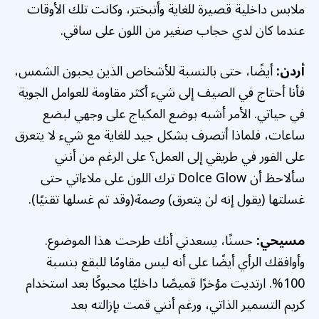
ملابس داخلية قصيرة للغاية وأتبختر، وكانت تلك الأوقات
عندما كان لدي حجاب صغير من اللون على ساقي.
أردن:
أيضًا، حتى بالنسبة للأشخاص الذين يحبون الشمس،
فأنا أحتاج في الصيف إلى شيء أكثر مقاومة للعوامل الجوية
في حياتي. الأمر أشبه بوضع المكياج على وجهي لبضع
ساعات، فلماذا أتصرف بشكل جيد للغاية مع شيء لا يتعرق
على الفور في طريقي إلى العمل؟ على الرغم من أنني
سألاحظ أن Dolce Glow ترك اللون على ملاءاتي حتى
غسلتها (يقول إنه لن يتعرق)
وصمة
(وقد تم غسلها تقنيًا).
مسيحي:
حسنًا، يسعدني أنك طرحت هذا الموضوع.
وأوافقك الرأي أيضًا على أنه ليس مقاومًا للبقع بنسبة
100%. ارتديت مؤخرًا قميصًا داخليًا محبوكًا بعد استخدام
كريم التسمير الذاتي، ورغم أنني قمت بإزالته بعد