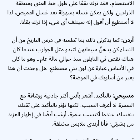
الاستحمام، فقد ترك بقعًا على طول خط العنق ومنطقة
الذراعين. ولكن يمكن غسله بسهولة بعد غسل القميص، لذا
لا أستطيع أن أقول إنه سيتلف أي شيء إذا ترك بقعًا.
أردن:
كما يذكرني ذلك بما تعلمته في درس التاريخ من أن
النساء كن يدهنّ سيقانهن لتبدو مثل الجوارب عندما كان
هناك نقص في النايلون منذ حوالي مائة عام ـ وهو ما كان
في الأساس عبارة عن لون بني مصطنع. هل وجدت أن هذا
يغير من أسلوبك في الموضة؟
مسيحي:
بالتأكيد. أشعر بأنني أكثر جاذبية ورشاقة مع
السمرة. لا أعرف السبب، لكنها تؤثر بالتأكيد على ثقتك
بنفسك. عندما أكتسب سمرة، أرغب أيضًا في إظهار المزيد
من بشرتي؛ فأنا أرتدي ملابس مختلفة.