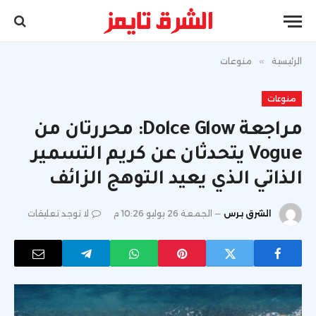
الرئيسية
»
منوعات
منوعات
مراجعة Dolce Glow: محررتان من
Vogue يتحدثان عن كريم التسمير
الذاتي الذي يعيد التوهج الزائف
الشرق برس
الجمعة 26 يوليو 10:26 م
لا توجد تعليقات