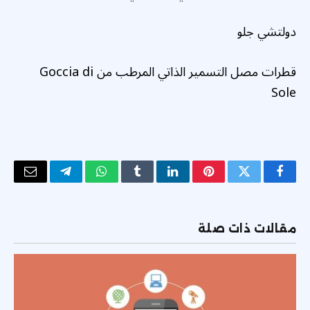
دولتشي جلو
قطرات مصل التسمير الذاتي المرطب من Goccia di
Sole
فيسبوك
تويتر
بينتيريست
لينكدإن
Tumblr
واتساب
تيلقرام
البريد
الإلكتر
مقالات ذات صلة