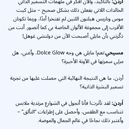
أردن:
بالتأكيد، والآن أفكر في ملهمات التسمير الذاتي
الخالدات اللاتي يفعلن ذلك بشكل صحيح – مثل كيت
موس وباريس هيلتون اللتين لم تفتخرا أبدًا، وربما تكونان
الأقرب إلى مجموعة الألوان الخاصة بي كما أتصور. أنت من
ذكّرتني بأن مايلي أصبحت الآن من دولتشي غوهل!
مسيحي
:نعم! مايلي هي وجه Dolce Glow، وأعني، هل
مرئي
سمرتها في الآونة الأخيرة؟
أردن، ما هي النتيجة النهائية التي حصلت عليها من تجربة
تسمير البشرة الذاتية؟
أردن:
لقد تأثرت! فأنا أتجول في الشوارع مرتدية ملابس
تتناسب مع الطقس، وأحصل على إطراءات “التألق” –
وأعتبر ذلك نجاحًا في عالم الجمال والموضة.