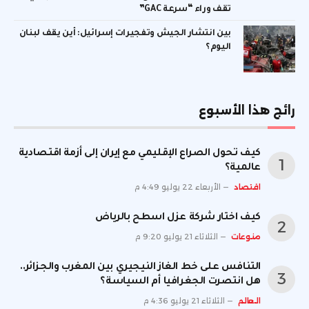
تقف وراء “سرعة GAC”
بين انتشار الجيش وتفجيرات إسرائيل: أين يقف لبنان
اليوم؟
رائج هذا الأسبوع
كيف تحول الصراع الإقليمي مع إيران إلى أزمة اقتصادية
عالمية؟
اقتصاد
الأربعاء 22 يوليو 4:49 م
كيف اختار شركة عزل اسطح بالرياض
منوعات
الثلاثاء 21 يوليو 9:20 م
التنافس على خط الغاز النيجيري بين المغرب والجزائر..
هل انتصرت الجغرافيا أم السياسة؟
العالم
الثلاثاء 21 يوليو 4:36 م