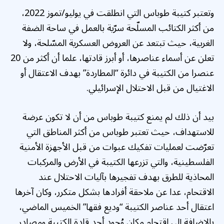
وتعتبر كتيبة طوباس التي انطلقت في يوليو/تموز 2022،
من أكثر الكتائب المسلّحة سرّية بالعمل في ساحة الضفة
الغربية، حيث تبتعد عن العروض العسكرية المسّلحة، ولا
تعلن عن أسماء عناصرها، أو أبرز قادتها، علما أن أكثر من 20
عنصرا من الكتيبة في دائرة “المطاردة” بهدف الاعتقال أو
الاغتيال من قبل الاحتلال الإسرائيلي.
بيد أن ذلك لم يمنع كتيبة طوباس من أن لا تكون عرضة
للاستهداف، حيث تعتبر طوباس من أكثر المناطق التي
تعرّضت لعمليات تفكيك عبوات من قبل الأجهزة الأمنية
الفلسطينية، والتي تزرعها الكتيبة في الأرض والمركبات
المحاذية للطرق بهدف تفجيرها بآليات الاحتلال عند
الاقتحام، عدا عن ملاحقة أفرادها بشكل متكرر، وكان آخرها
اعتقال أحد عناصر الكتيبة “وديع فقها” الخميس الماضي،
بالإضافة إلى اقتحام مكان وُجود أحد قادة الكتيبة ومصادر