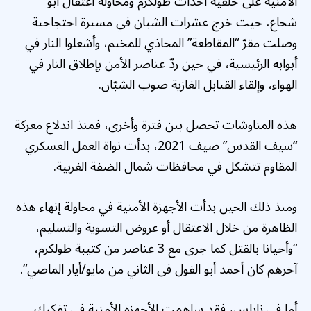
الأمنية على خلفية أحداث طولكرم ومحاولة اعتقال أبو
شجاع، حيث خرج عشرات الشبان في مسيرة احتجاجية
وصلت مقرّ “المقاطعة” المحاذي للمخيم، وأشعلوا النار في
أبوابه الرئيسية، في حين ردّ عناصر الأمن بإطلاق النار في
الهواء، وإلقاء القنابل الغازية صوب الشبّان.
هذه المناوشات تحصل بين فترة وأخرى، فمنذ اندلاع معركة
“سيف القدس” صيف 2021، بدأت نواة العمل العسكري
المقاوم تتشكل في محافظات شمال الضفة الغربية.
ومنذ ذلك الحين بدأت الأجهزة الأمنية في محاولة إنهاء هذه
الظاهرة من خلال الاعتقال أو عروض التسوية والتسليم،
“وأحيانا بالقتل كما جرى مع 3 عناصر من كتيبة طولكرم،
آخرهم كان أحمد أبو الفول في الثاني من مايو/أيار الماضي”.
أما في نابلس، فقد ساهمت الأجهزة الأمنية في تفكيك