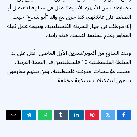
مضايقات من الأجهزة الأمنية تتمثل في محاولة الاعتقال أو
الضغط على عائلاتهم، كما جرى مع والد “أبو شجاع” حيث
إنه موظف في جهاز الشرطة الفلسطينية، ونتيجة عمل نجله
المقاوم وعدم تسليمه لنفسه، قطع راتبه.
ومنذ السابع من أكتوبر/تشرين الأول الماضي، قُتل على يد
السلطة الفلسطينية 10 فلسطينيين في الضفة الغربية،
حسب مؤسسات حقوقية فلسطينية، ومن بينهم مقاومون
يتبعون لتشكيلات عسكرية مختلفة.
فيسبوك
تويتر
بينتيريست
لينكدإن
Tumblr
واتساب
تيلقرام
البريد
الإلكتر