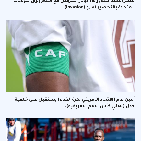
سعر النفط يتجاوز 116 دولارًا للبرميل مع اتهام إيران للولايات
المتحدة بالتحضير لغزو (invasion).
أمين عام (الاتحاد الأفريقي لكرة القدم) يستقيل على خلفية
جدل (نهائي كأس الأمم الأفريقية).