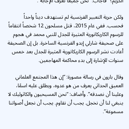
الكريم؟” فأجاب: “نحن جميعًا نعرف الإجابة”.
ولكن حرية التعبير الفرنسية لم تستهدف ديناً واحداً
فحسب. ففي عام 2015، قتل مسلحون 12 شخصاً انتقاماً
للرسوم الكاريكاتورية المثيرة للجدل للنبي محمد في هجوم
على صحيفة شارلي إبدو الفرنسية الساخرة. بل إن الصحيفة
أعادت نشر الرسوم الكاريكاتورية المثيرة للجدل بعد خمس
سنوات للإشارة إلى بدء محاكمة المهاجمين.
وقال بارون في رسالة مصورة: “إن هذا المجتمع العلماني
العميق الحداثي يعرف من هو عدوه، ويطلق عليه اسمًا،
وعلينا أن نصدقه”. وأضاف: “نحن المسيحيون والكاثوليك لا
ينبغي لنا أن نخجل. يجب أن نقاوم. يجب أن نجعل أصواتنا
مسموعة”.