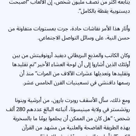
يتابعه أكثر من نصف مليون شخص، إن الألعاب “أصبحت
ديستوبية يقظة بالكامل”.
وأثار هذا الأمر نقاشات حادة، جرت بمستويات متفاوتة من
حسن النية، على وسائل التواصل الاجتماعي.
وكان الكاتب والمذيع البريطاني ديفيد آرونوفيتش من بين
أولئك الذين أشاروا إلى أن لوحة العشاء الأخير “تم تقليدها
وتقليدها وتعديلها عشرات الآلاف من المرات” منذ أن
رسمها دافنشي في تسعينيات القرن الخامس عشر.
ومع ذلك، سأل الأسقف روبرت بارون، من أبرشية وينونا
روتشستر في ولاية مينيسوتا، أتباعه البالغ عددهم 280 ألف
شخص: “هل كان من الممكن أن يحلموا يومًا ما بالسخرية
بهذه الطريقة الفاضحة والعلنية من مشهد من القرآن