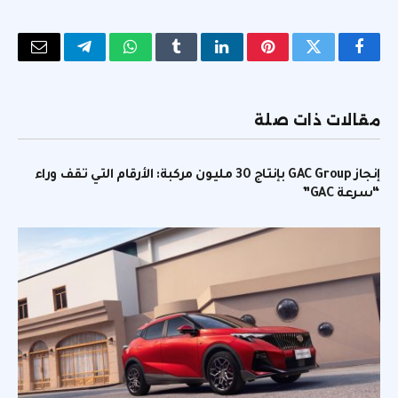
فيسبوك
تويتر
بينتيريست
لينكدإن
Tumblr
واتساب
تيلقرام
البريد
الإلكتر
مقالات ذات صلة
إنجاز GAC Group بإنتاج 30 مليون مركبة: الأرقام التي تقف وراء
“سرعة GAC”