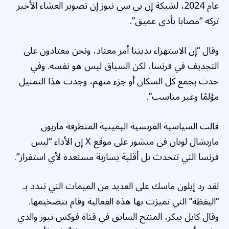
عام 2024، لشبكة إن بي سي نيوز إن تصوير العشاء الأخير
تركه “مصابا بأذى عميق”.
وقال “إن الاستهزاء بديننا أمر معتاد، ونحن معتادون على
التجديف في فرنسا، لكن السياق ليس هو نفسه. وفي
حدث يجمع كل السكان أو جزء منهم، وجدت هذا التمثيل
مؤلمًا وغير مناسب”.
قالت السياسية الفرنسية اليمينية المتطرفة ماريون
ماريشال لوبان في منشور على موقع X إن الأداء “ليس
فرنسا التي تتحدث بل أقلية يسارية مستعدة لأي استفزاز”.
لقد رد إيلون ماسك على العديد من الميمات التي تندد بـ
“اليقظة” التي تميزت بها هذه الفعالية وقام بتضخيمها.
وقال كايل بيكر، المنتج السابق في قناة فوكس نيوز والذي