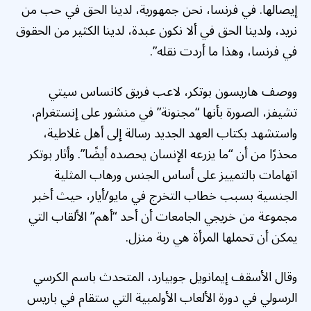
إيصالها. في فرنسا، نحن جمهورية، لدينا الحق في حب من
نريد، ولدينا الحق في ألا نكون عبدة، لدينا الكثير من الحقوق
في فرنسا، وهذا ما أردت نقله”.
ووصف هاريسون بوتكر، لاعب فريق كانساس سيتي
تشيفز، الصورة بأنها “مجنونة” في منشور على إنستغرام،
واستشهد بكتاب العهد الجديد رسالة إلى أهل غلاطية،
محذرًا من أن “ما يزرعه الإنسان يحصده أيضًا”. وأثار بوتكر
اتهامات بالتمييز على أساس الجنس ورهاب المثلية
الجنسية بسبب خطاب التخرج في مايو/أيار، حيث أخبر
مجموعة من خريجي الجامعات أن أحد “أهم” الألقاب التي
يمكن أن تحملها المرأة هي ربة منزل.
وقال الأسقف إيمانويل جوبيارد، المتحدث باسم الكرسي
الرسولي في دورة الألعاب الأولمبية التي ستقام في باريس