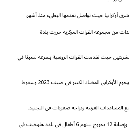
رق أوكرانيا حيث تواصل تقدمها البطيء منذ أشهر.
وحدات من مجموعة القوات المركزية حررت بلدة
تشريتين حيث تقدمت القوات الروسية بسرعة نسبيًا في
وبدأت روسيا تكتسب المزيد من الأرض منذ فشل الهجوم الأوكراني المضاد الكبير في صيف 2023 وسقوط
اجع المساعدات الغربية ويواجه صعوبات في التجنيد.
وأدى قصف روسي أيضا إلى مقتل فتى يبلغ 14 عاما وإصابة 12 بجروح بينهم 6 أطفال في بلدة هلوخيف في