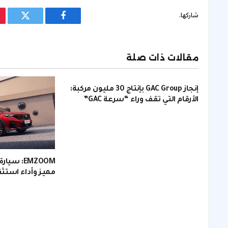
شاركها.
فيسبوك
تويتر
مقالات ذات صلة
إنجاز GAC Group بإنتاج 30 مليون مركبة:
الأرقام التي تقف وراء “سرعة GAC”
مميز وأداء استثن