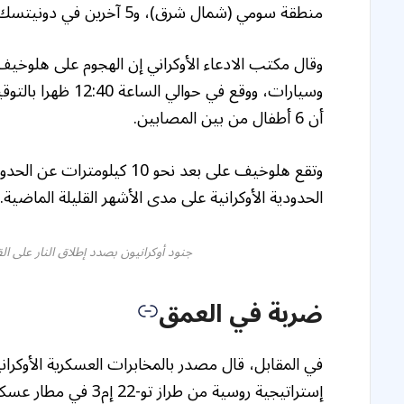
منطقة سومي (شمال شرق)، و5 آخرين في دونيتسك (شرق) بحسب سلطات المنطقتين.
وقال مكتب الادعاء الأوكراني إن الهجوم على هلوخ
أن 6 أطفال من بين المصابين.
وتقع هلوخيف على بعد نحو 10
الحدودية الأوكرانية على مدى الأشهر القليلة الماضية.
جنود أوكرانيون بصدد إطلاق النار على ال
ضربة في العمق
في المقابل، قال مصدر بالمخابرات العسكرية الأوكران
إستراتيجية روسية من طراز تو-22 إم3 في مطار عسكري بشمال روسيا.