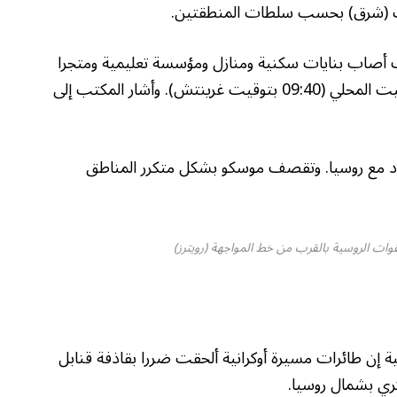
يف أصاب بنايات سكنية ومنازل ومؤسسة تعليمية ومتجرا
وسيارات، ووقع في حوالي الساعة 12:40 ظهرا بالتوقيت المحلي (09:40 بتوقيت غرينتش). وأشار المكتب إلى
 كيلومترات عن الحدود مع روسيا. وتقصف موسكو بشكل متكرر المناطق
قوات الروسية بالقرب من خط المواجهة (رويترز)
ية إن طائرات مسيرة أوكرانية ألحقت ضررا بقاذفة قنابل