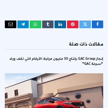
فيسبوك
تويتر
بينتيريست
لينكدإن
Tumblr
واتساب
تيلقرام
البريد
الإلكتر
مقالات ذات صلة
إنجاز GAC Group بإنتاج 30 مليون مركبة: الأرقام التي تقف وراء
“سرعة GAC”