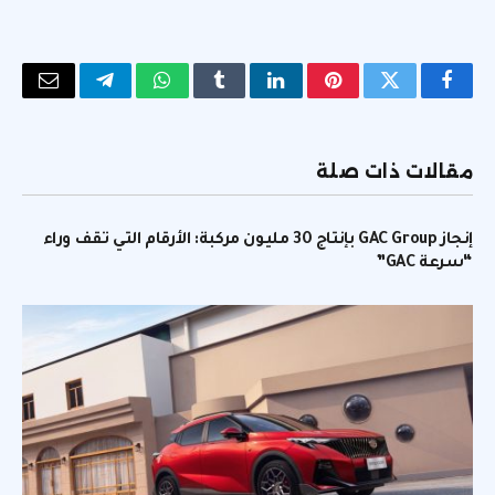
فيسبوك
تويتر
بينتيريست
لينكدإن
Tumblr
واتساب
تيلقرام
البريد
الإلكتر
مقالات ذات صلة
إنجاز GAC Group بإنتاج 30 مليون مركبة: الأرقام التي تقف وراء
“سرعة GAC”