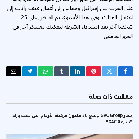
على الحرب بين إسرائيل وحماس إلى أعمال عنف وأدت إلى
اعتقال المئات. وفي هذا الأسبوع، تم القبض على 25
شخصًا آخر بعد استدعاء الشرطة لتفكيك معسكر آخر في
الحرم الجامعي.
فيسبوك
تويتر
بينتيريست
لينكدإن
Tumblr
واتساب
تيلقرام
البريد
الإلكتر
مقالات ذات صلة
إنجاز GAC Group بإنتاج 30 مليون مركبة: الأرقام التي تقف وراء
“سرعة GAC”