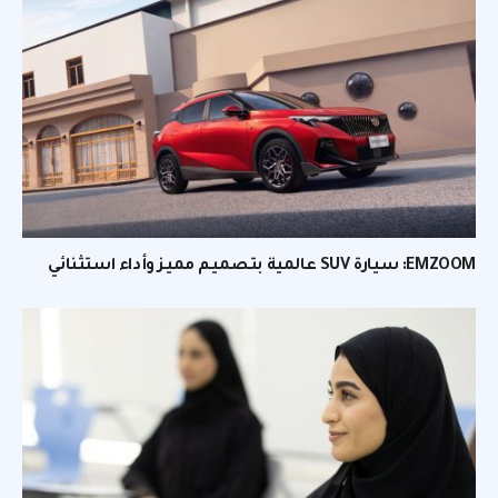
EMZOOM: سيارة SUV عالمية بتصميم مميز وأداء استثنائي