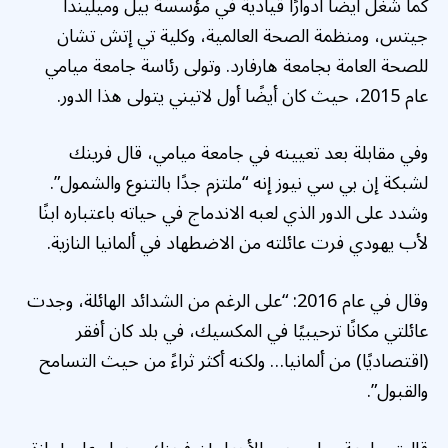
كما شغل أيضًا أدوارًا قيادية في مؤسسة بيل وميليندا
جيتس، ومنظمة الصحة العالمية، وكلية تي إتش تشان
للصحة العامة بجامعة هارفارد. وتولى رئاسة جامعة ميامي
عام 2015، حيث كان أيضًا أول لاتيني يتولى هذا الدور.
وفي مقابلة بعد تعيينه في جامعة ميامي، قال فرينك
لشبكة إن بي سي نيوز إنه “ملتزم جدًا بالتنوع والشمول”.
وشدد على الدور الذي لعبه الاندماج في حياته باعتباره ابنًا
لأب يهودي فرت عائلته من الاضطهاد في ألمانيا النازية.
وقال في عام 2016: “على الرغم من الشدائد الهائلة، وجدت
عائلتي مكانًا ترحيبيًا في المكسيك، في بلد كان أفقر
(اقتصاديًا) من ألمانيا… ولكنه أكثر ثراءً من حيث التسامح
والقبول”.