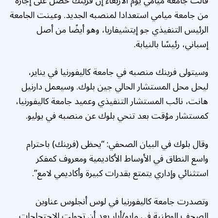
قالت جامعة ميامي يوم الأربعاء إن فرينك حصل على إجازة
من جامعة ميامي استعدادا لمنصبه الجديد. وعينت الجامعة
الرئيس التنفيذي جو إيتشيفاريا، وهو أيضًا من أصل
إسباني، رئيسًا بالنيابة.
وسيتولى فرينك منصبه في جامعة كاليفورنيا في يناير،
ليحل محل المستشار الحالي جين بلوك. وسيعمل دارنيل
هانت، نائب المستشار التنفيذي وعميد جامعة كاليفورنيا،
كمستشار مؤقت بعد تنحي بلوك عن منصبه في يوليو.
وقال بلوك في البيان الصحفي: “يحظى (فرينك) باحترام
واسع النطاق في الأوساط الأكاديمية ومعروف كمفكر
استثنائي وإداري يتمتع بقدرات كبيرة وأكاديمي لامع”.
وتصدرت جامعة كاليفورنيا في لوس أنجلوس عناوين
الصحف الوطنية في مايو/أيار بعد أن تحولت الاحتجاجات