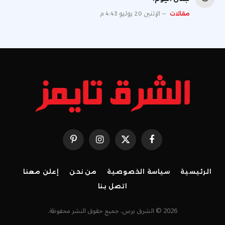
لبنان اليوم؟
مقالات
الإثنين 20 يوليو 4:43 م
فيسبوك
X
الانستغرام
بينتيريست
(Twitter)
الرئيسية
سياسة الخصوصية
من نحن
إعلن معنا
اتصل بنا
2026 © الشرق برس. جميع حقوق النشر محفوظة.