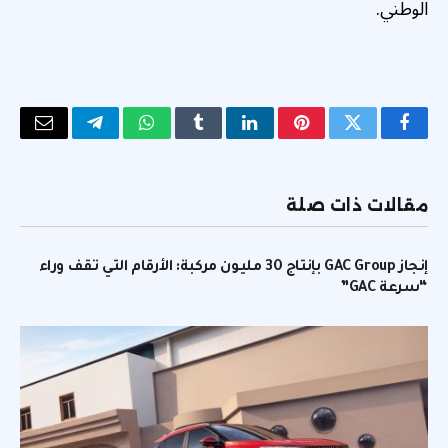
الوطني.
فيسبوك
تويتر
بينتيريست
لينكدإن
Tumblr
واتساب
تيلقرام
البريد
الإلكتر
مقالات ذات صلة
إنجاز GAC Group بإنتاج 30 مليون مركبة: الأرقام التي تقف وراء
“سرعة GAC”