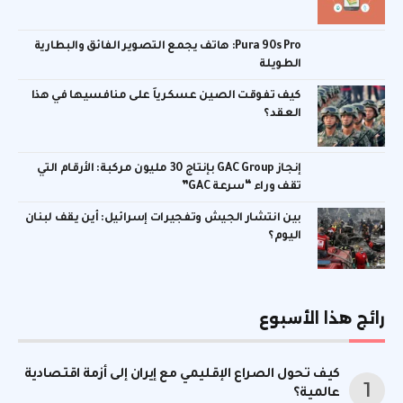
Pura 90s Pro: هاتف يجمع التصوير الفائق والبطارية
الطويلة
كيف تفوقت الصين عسكرياً على منافسيها في هذا
العقد؟
إنجاز GAC Group بإنتاج 30 مليون مركبة: الأرقام التي
تقف وراء “سرعة GAC”
بين انتشار الجيش وتفجيرات إسرائيل: أين يقف لبنان
اليوم؟
رائج هذا الأسبوع
كيف تحول الصراع الإقليمي مع إيران إلى أزمة اقتصادية
عالمية؟