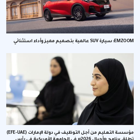
EMZOOM: سيارة SUV عالمية بتصميم مميز وأداء استثنائي
مؤسسة التعليم من أجل التوظيف في دولة الإمارات (EFE-UAE)
تطلق برنامج «أجيال 2026» في الجامعة الأمريكية في رأس