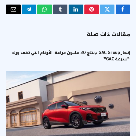
فيسبوك
تويتر
بينتيريست
لينكدإن
Tumblr
واتساب
تيلقرام
البريد
الإلكتر
مقالات ذات صلة
إنجاز GAC Group بإنتاج 30 مليون مركبة: الأرقام التي تقف وراء
“سرعة GAC”