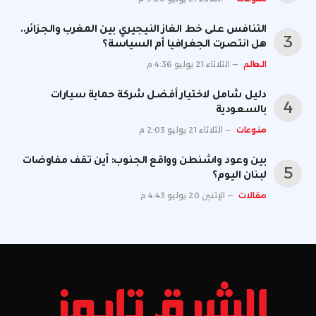
التنافس على خط الغاز النيجيري بين المغرب والجزائر..
هل انتصرت الجغرافيا أم السياسة؟
العالم
الثلاثاء 21 يوليو 4:36 م
دليل شامل لاختيار أفضل شركة حماية سيارات
بالسعودية
منوعات
الثلاثاء 21 يوليو 2:03 م
بين وعود واشنطن وواقع الجنوب: أين تقف مفاوضات
لبنان اليوم؟
مقالات
الإثنين 20 يوليو 4:43 م