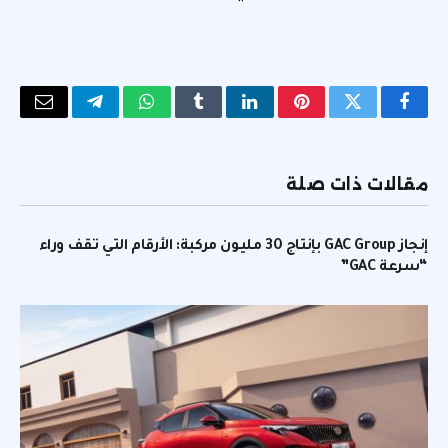
فيسبوك
تويتر
بينتيريست
لينكدإن
Tumblr
واتساب
تيلقرام
البريد
الإلكتر
مقالات ذات صلة
إنجاز GAC Group بإنتاج 30 مليون مركبة: الأرقام التي تقف وراء
“سرعة GAC”