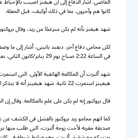
الماضي. أشار الدفاع إلى أن هيغنز أصيب بالإحباط عن
كانوا هم وآخرون، بما في ذلك أوكيف، قبل الحفلة.
شهد هيغنز بأنه لم يكن منزعجًا من ريد، وقال بروكتور
لكن محامي دفاع آخر، ديفيد يانيتي، أشار إلى ما وصف
في الساعة 2:22 صباح يوم 29 يناير/كانون الثاني، بعد الحفل الذي أقيم في منزل ألبرت.
شهد ألبرت أن المكالمة الهاتفية الأولى، التي استمر
هيغينز استمرت 22 ثانية. شهد هيغينز أنه لا يتذكر استدعاء ألبرت مرة أخرى.
قال بروكتور إنه لم يكن على علم بالمكالمة. وقال إن
كما اتهم محامو ريد بروكتور بالفشل في الكشف عن علا
صديقة مقربة لأخت زوجة ألبرت، التي طلب منها بروك
ويتسكع مع شقيق ألبرت، وهو ضابط شرطة في كانتو