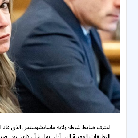
اعترف ضابط شرطة ولاية ماساتشوستس الذي قاد الت
التعليقات المهينة التي أدلى بها بشأن كارين ريد، ص