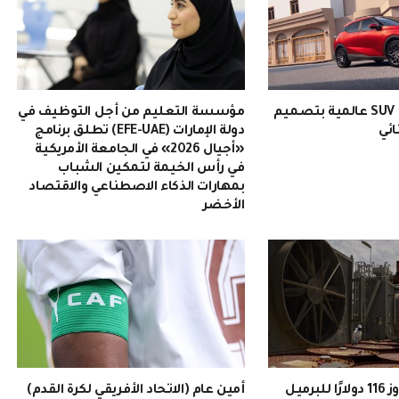
EMZOOM: سيارة SUV عالمية بتصميم
مؤسسة التعليم من أجل التوظيف في
ائي
دولة الإمارات (EFE-UAE) تطلق برنامج
«أجيال 2026» في الجامعة الأمريكية
في رأس الخيمة لتمكين الشباب
بمهارات الذكاء الاصطناعي والاقتصاد
الأخضر
سعر النفط يتجاوز 116 دولارًا للبرميل
أمين عام (الاتحاد الأفريقي لكرة القدم)