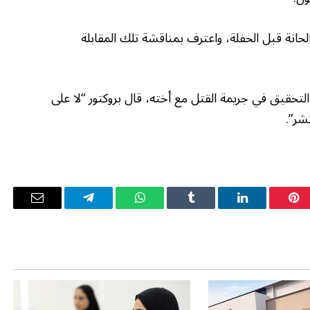
حانة قبل الحفلة، واعترف بمناقشة تلك المقابلة
التحقيق في جريمة القتل مع أخته، قال بروكتور “لا على
نشر”.
بينتيريست
لينكدإن
Tumblr
واتساب
تيلقرام
البريد
الإلكترو