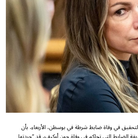
حقيق في وفاة ضابط شرطة في بوسطن، الأربعاء، بأن
ديقة الضابط التي تحاكم في وفاة جون أوكيف، قد “جردتها