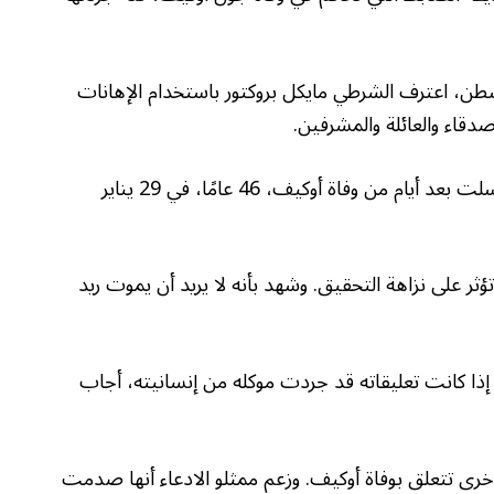
طن، اعترف الشرطي مايكل بروكتور باستخدام الإهانات
صدقاء والعائلة والمشرفين.
واعترف بروكتور أيضًا بكتابة رسالة نصية إلى أخته، أُرسلت بعد أيام من وفاة أوكيف، 46 عامًا، في 29 يناير
ؤثر على نزاهة التحقيق. وشهد بأنه لا يريد أن يموت ريد
إذا كانت تعليقاته قد جردت موكله من إنسانيته، أجاب
رائم أخرى تتعلق بوفاة أوكيف. وزعم ممثلو الادعاء أنها صدمت