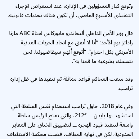
وتوقع كبار المسؤولين في الإدارة، عند استعراض الإجراء
التنفيذي الأسبوع الماضي، أن تكون هناك تحديات قانونية.
قال وزير الأمن الداخلي أليخاندرو مايوركاس لقناة ABC مارثا
راداتز يوم الأحد: “أنا لا أتفق مع اتحاد الحريات المدنية
الأمريكي بكل احترام”. “أتوقع أنهم سيقاضيوننا. نحن
نتمسك بشرعية ما قمنا به”.
وقد منعت المحاكم قواعد مماثلة تم تنفيذها في ظل إدارة
ترامب.
وفي عام 2018، حاول ترامب استخدام نفس السلطة التي
استشهد بها بايدن ــ 212f، والتي تمنح الرئيس سلطة
واسعة لتنفيذ قيود الهجرة ــ لتضييق الخناق على المعابر
الحدودية. لكن في نهاية المطاف، قضت محكمة الاستئناف