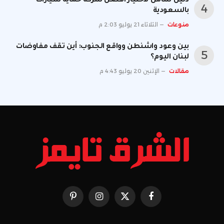
دليل شامل لاختيار أفضل شركة حماية سيارات
بالسعودية
منوعات
الثلاثاء 21 يوليو 2:03 م
بين وعود واشنطن وواقع الجنوب: أين تقف مفاوضات
لبنان اليوم؟
مقالات
الإثنين 20 يوليو 4:43 م
فيسبوك
X
الانستغرام
بينتيريست
(Twitter)