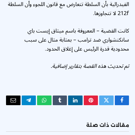
الفيدرالية بأن السلطة تتعارض مع قانون اللجوء وأن السلطة
212f لا تتجاوزها.
كانت القضية – المعروفة باسم ميثاق إيست باي
سانكتشواري ضد ترامب – بمثابة مثال على سبب
محدودية قدرة الرئيس على إغلاق الحدود.
تم تحديث هذه القصة بتقارير إضافية.
فيسبوك
تويتر
بينتيريست
لينكدإن
Tumblr
واتساب
تيلقرام
البريد
الإلكتر
مقالات ذات صلة