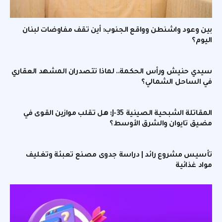
بين وعود واشنطن وواقع الجنوب: أين تقف مفاوضات لبنان
اليوم؟
سيدي حنيش ورأس الحكمة.. لماذا تتصدران المشهد العقاري
في الساحل الشمالي؟
المقاتلة الشبحية الصينية J-35: هل تقلب موازين القوى في
مضيق تايوان والشرق الأوسط؟
تأسيس مشروع رائد | دراسة جدوى مصنع تعبئة وتغليف
مواد غذائية