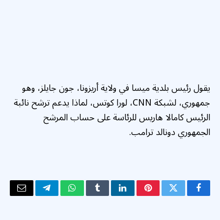
يقول رئيس بلدية ميسا في ولاية أريزونا، جون جايلز، وهو
جمهوري، لشبكة CNN، لورا كوتس، لماذا يدعم ترشح نائبة
الرئيس كامالا هاريس للرئاسة على حساب المرشح
الجمهوري دونالد ترامب.
فيسبوك
تويتر
بينتيريست
لينكدإن
Tumblr
واتساب
تيلقرام
البريد
الإلكتر