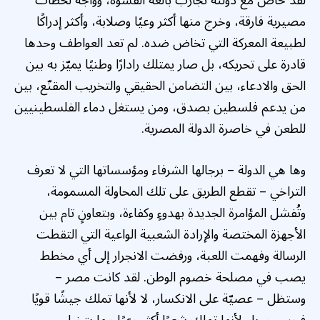
لقد خاض مع دولته تجارب بالغة القسوة، وواجه لحظات
مصيرية فارقة، وخرج منها أكثر وعيًا وصلابة، وأكثر إدراكًا
لطبيعة المعركة التي تخاض ضده. لم تعد العواطف وحدها
قادرة على تحريكه، بل صار يمتلك رادارًا وطنيًا يميّز به بين
الحق والادعاء، بين التضامن الحقيقي والتخريب المقنّع، بين
من يدعم فلسطين بصدق، ومن يستغل دماء الفلسطينيين
للطعن في خاصرة الدولة المصرية.
وها هي الدولة – برجالها الشرفاء ومؤسساتها التي لا تعرف
التراخي – تقطع الطريق على تلك المحاولة المسمومة،
وتُفشل المؤامرة الجديدة بهدوءٍ وكفاءة، وبتعاونٍ تام بين
الأجهزة المختصة والإرادة الشعبية الواعية التي التقطت
الرسالة وفهمت اللعبة، ورفضت الانجرار إلى أي مخطط
يصب في مصلحة خصوم الوطن. لقد كانت مصر –
وستظل – عصيّة على الانكسار، لا لأنها تملك جيشًا قويًا
فحسب، بل لأنها تملك شعبًا أكثر وعيًا مما يتخيل