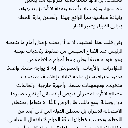
خصومها، ومؤسسات أمنية ويقظة لا تُخترق بسهولة،
وقيادة سياسية تقرأ الواقع جيدًا، وتُحسن إدارة اللحظة
بتوازن القوياء وصبر الكبار.
وفي قلب هذا المشهد، لا بد أن نقف بإجلال أمام ما يتحمله
الرئيس عبد الفتاح السيسي من ضغوط وتحديات يومية،
وهو يقود سفينة الوطن وسط أمواج متلاطمة من
المؤامرات، والأزمات، والتشويش. إنه لا يواجه خصمًا واضحًا
بحدود جغرافية، بل يواجه كيانات إعلامية، ومنصات
مدفوعة، ومجموعات ضغط، وأجهزة خارجية، وتحالفات
مصالح لا تُريد لمصر أن تنهض أو تستقل أو تقرر مصيرها
دون وصاية. ومع ذلك، ظل الرجل ثابتًا، لا يتعامل بمنطق
الاستجابة للابتزاز، بل بمنطق الدولة التي ترى أبعد من
اللحظة، وتحسب خطواتها بدقة الجراح لا بانفعال السياسي.
هذا القائد الذي تحمّل عبء إعادة بناء دولة كادت أن تضيع،