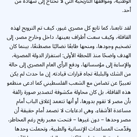
الوطنية، ومواقفها التاريخية التي لا تحتاج إلى شهادة من
أحد.
لقد تابعنا، كما تابع كل مصري غيور، كيف تم الترويج لهذه
القافلة، وكيف سعت أطراف بعينها، داخل وخارج مصر، إلى
تضخيم وجودها، ومنحها طابعًا نضاليًا مصطنعًا، بينما كان
الهدف واضحًا منذ اللحظة الأولى: استفزاز الدولة المصرية،
والإساءة إلى مؤسساتها، ودفع الرأي العام المصري إلى حالة
من الشك والبلبلة تجاه قرارات قيادته. إن ما حدث لم يكن
تعبيرًا عن تضامن مع الشعب الفلسطيني كما ادعى منظمو
هذه القافلة، بل كان محاولة مكشوفة لتصدير صورة زائفة
بأن مصر لا تقوم بدورها، أو أنها تتعمد إغلاق الباب أمام
مساعدة الأشقاء، وهي ادعاءات لا تصمد أمام حقيقة أن
مصر وحدها – دون غيرها – فتحت معبر رفح رغم المخاطر،
وقدّمت المساعدات الإنسانية والطبية، وتحملت وحدها