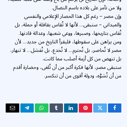
ولا من تآمر على بلاده باسم النضال.
وإن مصر – رغم كل هذا الحصار الإعلامي والنفسي
والميداني – ستبقى… لأنها لا تُقاس بقافلة أو حملة، بل
تُقاس بتاريخها، وصبرها، ووعي شعبها، وعدالة قادتها.
ومن يراهن على سقوطها، فليقرأ التاريخ من جديد… لأن
مصر لا تُحاصر، بل تُحترم… لا تُخدع، بل تُفشل… لا تنهار،
بل تنهض من كل أزمة أصلب مما كانت.
ستبقى مصر، لأنها فكرة أكبر من أن تُلغى، وحضارة أقدم
من أن تُشوَّه، ودولة أقوى من أن تنكسر.
فيسبوك
تويتر
بينتيريست
لينكدإن
Tumblr
واتساب
تيلقرام
البريد
الإلكتر