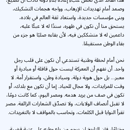
وصمد أمام تهديدات الإرهاب، وواجه هجمات التشكيك،
وبنى مؤسسات جديدة، واستعاد ثقة العالم في بلاده،
يستحق منا أن نكون في ظهره، سندًا له لا عبئًا عليه،
داعمين له لا متشككين فيه، لأن بقاءه صلبًا هو جزء من
بقاء الوطن مستقيمًا.
نحن أمام لحظة وطنية تستدعي أن نكون على قلب رجل
واحد. أن نفهم أن المعركة ليست حول قافلة أو مبادرة أو
معبر… بل حول هوية دولة، وسيادة وطن، واستقرار أمة. لا
وقت للمزايدات، ولا مجال للحياد. إما أن تكون مع بلدك، أو
تكون في صف من يريد هدمه. ومصر اليوم، كما كانت دومًا،
لا تقبل أنصاف الولاءات، ولا تصدّق الشعارات الزائفة. مصر
تقرأ النوايا قبل الكلمات، وتحاسب بالمواقف لا بالتغريدات.
وختامًا، فإن التاريخ لن يرحم من باع وطنه على عتبة قضية،