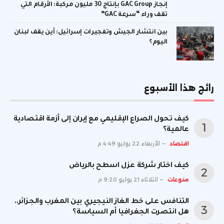
إنجاز GAC Group بإنتاج 30 مليون مركبة: الأرقام التي
تقف وراء “سرعة GAC”
بين انتشار الجيش وتفجيرات إسرائيل: أين يقف لبنان
اليوم؟
رائج هذا الأسبوع
كيف تحول الصراع الإقليمي مع إيران إلى أزمة اقتصادية
عالمية؟
اقتصاد
الأربعاء 22 يوليو 4:49 م
كيف اختار شركة عزل اسطح بالرياض
منوعات
الثلاثاء 21 يوليو 9:20 م
التنافس على خط الغاز النيجيري بين المغرب والجزائر..
هل انتصرت الجغرافيا أم السياسة؟