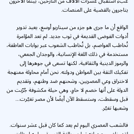
عبء استقبال عشرات الآلاف من النازحين، بينما الآخرون
يتاجرون بالقضية على المنصات.
الواقع أن ما جرى هو جزء من سيناريو أوسع، يعيد تدوير
أدوات الفوضى القديمة في ثوب جديد. لم تعد المؤامرة
تُخاطب العواصم، بل تُخاطب الشعوب عبر بوابات العاطفة،
مستخدمة في ذلك اللغة الإنسانية، والوجدان الجمعي،
والرموز الدينية والثقافية، لكنها تسعى في جوهرها إلى
تفكيك الثقة بين المواطن ودولته. نحن أمام محاولة ممنهجة
لاختراق وعي المصريين، وشحنهم ضد وطنهم، وتقديم
الدولة على أنها خصم لا حامٍ، وهي حيلة مكشوفة جُرّبت من
قبل وسقطت، وستسقط الآن أيضًا لأن مصر تغيّرت…
وشعبها تغيّر.
فالشعب المصري اليوم لم يعد كما كان قبل عشر سنوات.