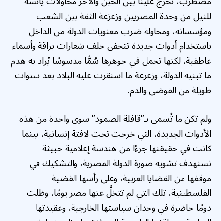
مضطرب، تخرج علينا بين الحين والآخر محاولات يائسة
للنيل من وحدة المصريين وزعزعة الثقة بين الشعب
ومؤسساته، ومحاولة ضرب معنويات الدولة من الداخل
باستخدام أدوات جديدة تتخفى خلف شعارات براقة وأسماء
عاطفية، لكنها تحمل في جوهرها سُمًّا مدسوسًا يُراد به هدم
ما تبنيه الدولة، وزعزعة ما استقرت عليه البلاد بعد سنوات
طويلة من الفوضى والدم.
ولم تكن ما تُسمى بـ”قافلة الصمود” سوى واحدة من هذه
الأدوات الجديدة، التي خرجت تحت لافتة إنسانية، بينما
كانت في حقيقتها جزءًا من هندسة إعلامية خبيثة
تستهدف تشويه صورة الدولة المصرية، والتشكيك في
موقفها من القضايا العربية، وعلى رأسها القضية
الفلسطينية، تلك التي لم تتخلَّ عنها مصر يومًا، وظلت
دومًا حاضرة في وجدان سياستها الخارجية، وعقيدتها