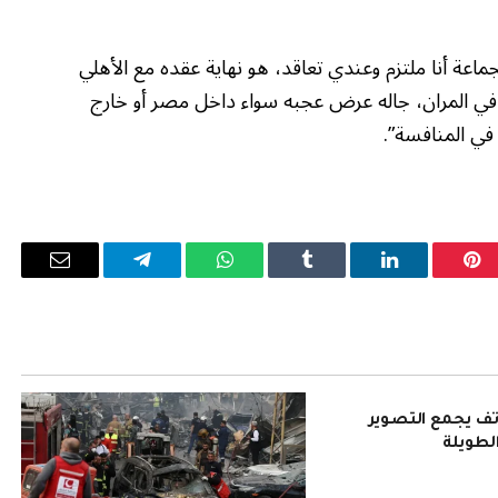
جماعة أنا ملتزم وعندي تعاقد، هو نهاية عقده مع الأهلي
 في المران، جاله عرض عجبه سواء داخل مصر أو خارج
 المنافسة”.
بينتيريست
لينكدإن
Tumblr
واتساب
تيلقرام
البريد
الإلكترو
Pura 90: هاتف يجمع التصوير
الطويلة