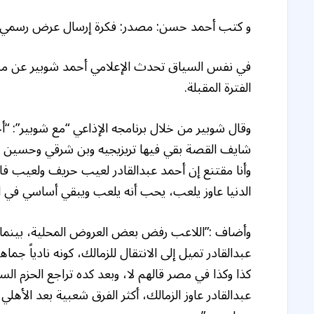
و كتب أحمد حسن: مصدر: فكرة إرسال عرض رسمي من 
في نفس السياق تحدث الإعلامي أحمد شوبير عن مست
الفترة المقبلة.
وقال شوبير من خلال برنامجه الإذاعي “مع شوبير”: 
شايف القصة بقي فيها تريزيجيه وبن شرقي وحسين الش
وأنا مقتنع إن أحمد عبدالقادر لعيب حريف ولعيب فار
الدنيا عاوز يلعب، يحب أنه يلعب ويبقي أساسي في ال
وأضاف :”اللاعب رفض بعض العروض المحلية، بينما تر
عبدالقادر تميل إلى الانتقال للزمالك، كونه نادياً جماه
كذا وكذا في مصر قالهم لا، وبعد كده تراجع الحزم ا
عبدالقادر عاوز الزمالك، أكثر الفرق شعبية بعد الأه