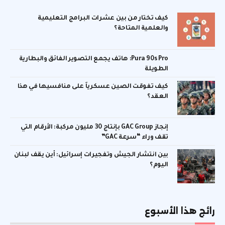
كيف تختار من بين عشرات البرامج التعليمية
والعلمية المتاحة؟
Pura 90s Pro: هاتف يجمع التصوير الفائق والبطارية
الطويلة
كيف تفوقت الصين عسكرياً على منافسيها في هذا
العقد؟
إنجاز GAC Group بإنتاج 30 مليون مركبة: الأرقام التي
تقف وراء “سرعة GAC”
بين انتشار الجيش وتفجيرات إسرائيل: أين يقف لبنان
اليوم؟
رائج هذا الأسبوع