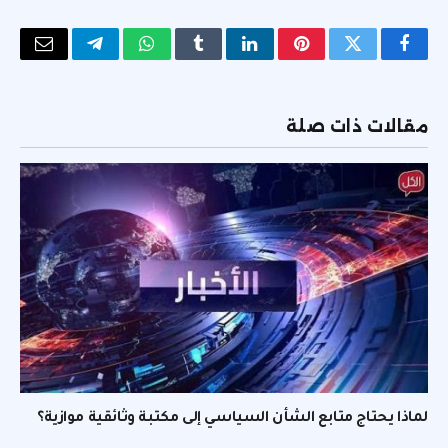
فيسبوك
تويتر
بينتيريست
لينكدإن
Tumblr
واتساب
تيلقرام
البريد
الإلكتر
مقالات ذات صلة
لماذا يحتاج متابع الشأن السياسي إلى مكتبة وثائقية موازية؟