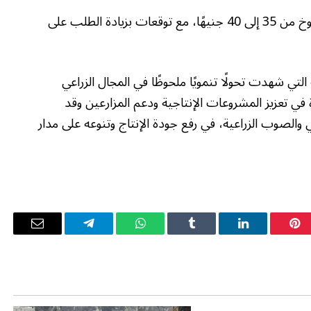
كما سجل كيلو الفراولة سعرًا بين 40، 45 جنيهًا، والخوخ من 35 إلى 40 جنيهًا، مع توقعات بزيادة الطلب على
تي شهدت تحولًا تنمويًا ملحوظًا في المجال الزراعي
 في تعزيز المشروعات الإنتاجية ودعم المزارعين وقد
 والصوب الزراعية، في رفع جودة الإنتاج وتنوعه على مدار
بينتيريست
لينكدإن
Tumblr
واتساب
تيلقرام
البريد
الإلكترو