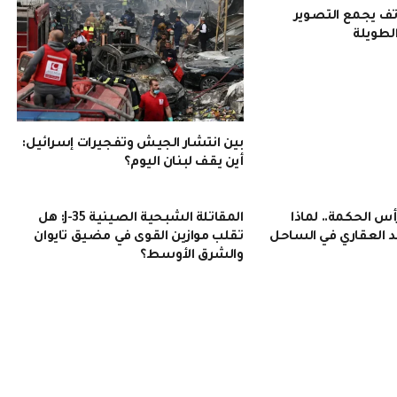
Pura 90: هاتف يجمع التصوير
الطويلة
بين انتشار الجيش وتفجيرات إسرائيل:
أين يقف لبنان اليوم؟
 الحكمة.. لماذا
المقاتلة الشبحية الصينية J-35: هل
 العقاري في الساحل
تقلب موازين القوى في مضيق تايوان
والشرق الأوسط؟