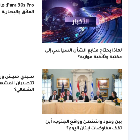
s Pro
الفائق والبطارية 
لماذا يحتاج متابع الشأن السياسي إلى
مكتبة وثائقية موازية؟
سيدي حنيش ورأس
تتصدران المشهد
الشمالي؟
بين وعود واشنطن وواقع الجنوب: أين
تقف مفاوضات لبنان اليوم؟