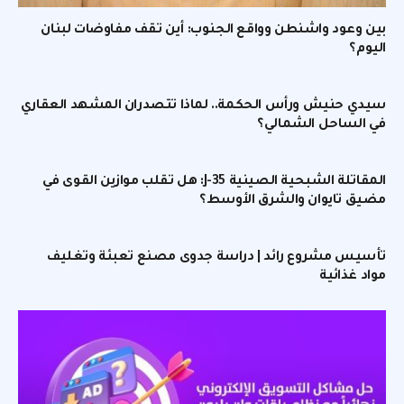
بين وعود واشنطن وواقع الجنوب: أين تقف مفاوضات لبنان
اليوم؟
سيدي حنيش ورأس الحكمة.. لماذا تتصدران المشهد العقاري
في الساحل الشمالي؟
المقاتلة الشبحية الصينية J-35: هل تقلب موازين القوى في
مضيق تايوان والشرق الأوسط؟
تأسيس مشروع رائد | دراسة جدوى مصنع تعبئة وتغليف
مواد غذائية