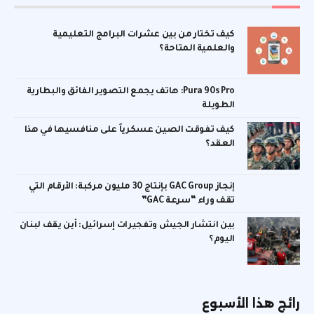
كيف تختار من بين عشرات البرامج التعليمية
والعلمية المتاحة؟
Pura 90s Pro: هاتف يجمع التصوير الفائق والبطارية
الطويلة
كيف تفوقت الصين عسكرياً على منافسيها في هذا
العقد؟
إنجاز GAC Group بإنتاج 30 مليون مركبة: الأرقام التي
تقف وراء “سرعة GAC”
بين انتشار الجيش وتفجيرات إسرائيل: أين يقف لبنان
اليوم؟
رائج هذا الأسبوع