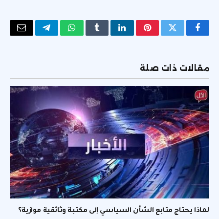
فيسبوك
تويتر
بينتيريست
لينكدإن
Tumblr
واتساب
تيلقرام
البريد
الإلكتر
مقالات ذات صلة
لماذا يحتاج متابع الشأن السياسي إلى مكتبة وثائقية موازية؟