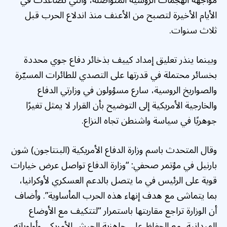
مواجهة الهجمات الروسية المتواصلة، والتي تصاعدت في
الأيام الأخيرة لتصبح من الأعنف منذ اندلاع الحرب قبل
ثلاث سنوات.
وبينما ينذر تعليق إمداد كييف بذخائر دفاع جوي محددة
بخسائر محتملة في قدرتها على التصدي للطائرات المسيّرة
والصواريخ الروسية، سارع مسؤولون في وزارتي الدفاع
والخارجية الأمريكية إلى التوضيح بأن القرار لا يمثل تغيرًا
جوهريًا في سياسة واشنطن تجاه النزاع.
وقال المتحدث باسم وزارة الدفاع الأمريكية (البنتاجون) شون
بارنيل في مؤتمر صحفي: “وزارة الدفاع تواصل عرض خيارات
قوية على الرئيس في ما يتصل بالدعم العسكري لأوكرانيا،
بما يتماشى مع هدف إنهاء هذه الحرب المأساوية”. وأضاف
أن الوزارة تراجع مقاربتها باستمرار “لتتكيف مع الأوضاع
الميدانية، مع الحفاظ على جاهزية الجيش الأمريكي وأولوياته