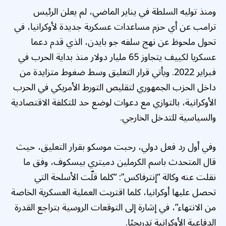
ومنذ توليه السلطة في يناير الماضي، لم يعلن الرئيس
ترامب عن أي حزم مساعدات عسكرية جديدة لأوكرانيا، في
تحول ملحوظ عن نهج سلفه جو بايدن، الذي قدم دعما
عسكريا لكييف يتجاوز 65 مليار دولار منذ بداية الحرب في
فبراير 2022. ويأتي قرار التعليق وسط ضغوط متزايدة من
داخل الحزب الجمهوري لتقليص التورط الأمريكي في الحرب
الأوكرانية، بالتوازي مع دعوات لوضع حد للتكلفة الاقتصادية
والسياسية للتدخل الخارجي.
وفي أول رد فعل دولي، رحبت موسكو بقرار التعليق، حيث
قال المتحدث باسم الكرملين دميتري بيسكوف، وفق ما
نقلت عنه وكالة “إنترفاكس”: “كلما قلّت الأسلحة التي
تحصل عليها أوكرانيا، كلما اقتربت العملية العسكرية الخاصة
من الانتهاء”، في إشارة إلى التوقعات الروسية بتراجع القدرة
الدفاعية الأوكرانية تدريجيًا.