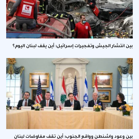
بين انتشار الجيش وتفجيرات إسرائيل: أين يقف لبنان اليوم؟
بين وعود واشنطن وواقع الجنوب: أين تقف مفاوضات لبنان