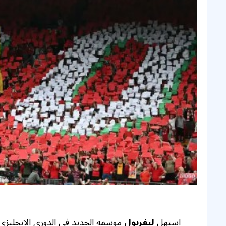
‏استهل
ليفربول
موسمه الجديد في الدوري الإنجليزي 