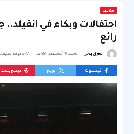
مقالات
احتفالات وبكاء في آنفيلد.. ج
رائع
الشرق برس
السبت 16 أغسطس 1:51 ص
لا توجد تعليقا
فيسبوك
تويتر
بينتيريست