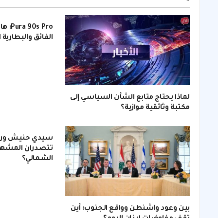
s Pro
الفائق والبطارية 
لماذا يحتاج متابع الشأن السياسي إلى
مكتبة وثائقية موازية؟
سيدي حنيش ورأس
تتصدران المشهد
الشمالي؟
بين وعود واشنطن وواقع الجنوب: أين