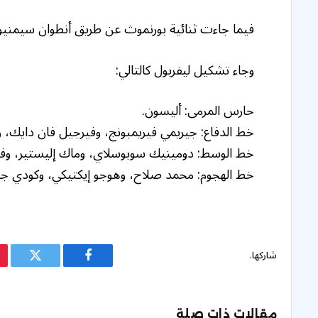
فيما جاءت ثنائية بورنموث عن طريق أنطوان سيمنيو في ال
وجاء تشكيل ليفربول كالتالي:
حارس المرمى: أليسون.
خط الدفاع: جيريمي فيريمبونج، وفيرجيل فان دايك، وإب
خط الوسط: دومينيك سوبوسلاي، وماك إليستير، وفلور
خط الهجوم: محمد صلاح، وهوجو إيكتيكي، وكودي جاك
شاركها.
فيسبوك
تويتر
مقالات ذات صلة