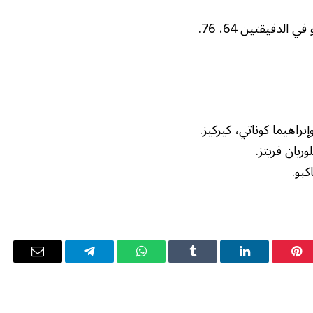
دقيقتين 64، 76.
راهيما كوناتي، كيركيز.
يان فريتز.
بو.
بينتيريست
لينكدإن
Tumblr
واتساب
تيلقرام
البريد
الإلكترو