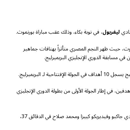
نادي
ليفربول
، في نوبة بكاء، وذلك عقب مباراة بورنموث.
موث، حيث ظهر النجم المصري متأثراً بهتافات جماهير
ين في مسابقة الدوري الإنجليزي البريميرليج.
 لـ البريميرليج.
دفين، في إطار الجولة الأولى من بطولة الدوري الإنجليزي
وجاءت رباعية ليفربول عن طريق هوجو إيكيتيكي وكودي جاكبو وفيديريكو كييزا ومحمد صلاح في الدقائق 37،