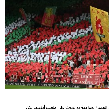
الممتاز بمواجهة بورنموث على ملعب أنفيلد، لكن