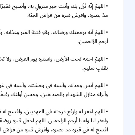
• اللهمّ إنّه نَزَل بك وأنت خير منزولٍ به، وأصبح فقير
مدّ بصره، وافرش قبره من فراش الجنّة.
• اللهمّ آته برحمتك ورضاك، وقهِ فتنة القبر وعذابه، 
أرحم الرّاحمين.
• اللهمّ احمه تحت الأرض، واستره يوم العرض، ولا تخزه 
بقلبٍ سليم.
• اللهم آنس وحدته، وآنسه في وحشته، وآنسه في غربته، ا
وأنزله منازل الشهداء والصديقين، وحسن أولئك رفيقًا
• اللهم اغفر له وارفع درجته في المهديين، وافسح له 
واغفر لنا وله يا أرحم الراحمين. اللهم اجعل قبره روض
افسح له في قبره مد بصره، وافرش قبره من فراش ال