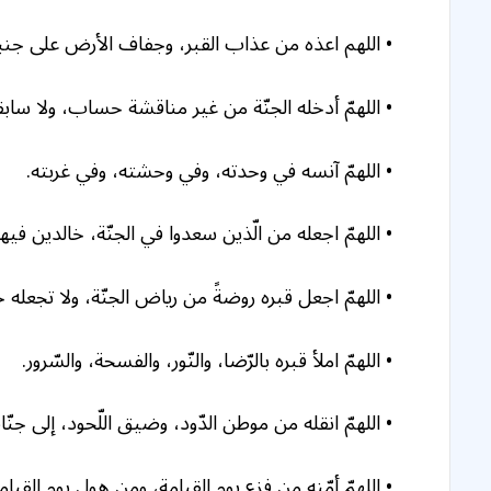
• اللهم اعذه من عذاب القبر، وجفاف الأرض على جنبيه، 
• اللهمّ أدخله الجنّة من غير مناقشة حساب، ولا ساب
• اللهمّ آنسه في وحدته، وفي وحشته، وفي غربته.
• اللهمّ اجعله من الّذين سعدوا في الجنّة، خالدين في
• اللهمّ اجعل قبره روضةً من رياض الجنّة، ولا تجعله حف
• اللهمّ املأ قبره بالرّضا، والنّور، والفسحة، والسّرور.
• اللهمّ انقله من موطن الدّود، وضيق اللّحود، إلى جنّا
• اللهمّ أمّنه من فزع يوم القيامة، ومن هول يوم القيا