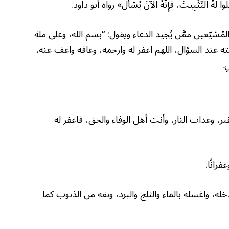
 التَّثْبِيتَ، فَإِنَّهُ الآنَ يُسْأَلُ» رواه أبو داود.
ُشيّعين ممَّن يُجيد الدعاء ويقول: “بسم الله، وعلى ملة
بته عند السؤال، اللهم اغفر له وارحمه، وعافه واعف عنه،
.
 وعذاب النار، وأنت أهل الوفاء والحق، فاغفر له
رانًا.
خله، واغسله بالماء والثلج والبرد، ونقه من الذنوب كما