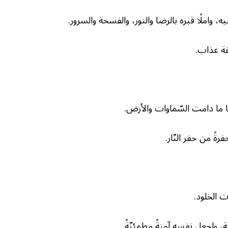
واملًا قبره بالرضا والنور، والفسحة والسرور.
قة عذاب.
ها ما دامت السّماوات والأرض.
رةً من حفر النّار.
ت الخلود.
مة، واجعل نفسه آمنةً مطمئنّةً.