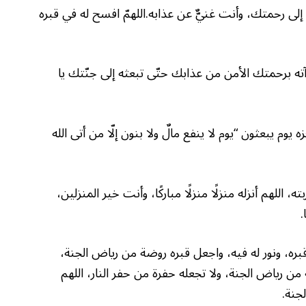
ًا إلى رحمتك، وأنت غنيٌّ عن عذابه.اللهمّ افسح له في قبره
وآته برحمتك الأمن من عذابك حتّى تبعثه إلى جنّتك يا
يوم يبعثون “يوم لا ينفع مالٌ ولا بنون إلّا من أتى الله
للهم أنزله منزلًا منزلًا مباركًا، وأنت خير المنزلين،
.
قبره، ونور له فيه، واجعل قبره روضة من رياض الجنة،
ة من رياض الجنة، ولا تجعله حفرة من حفر النار، اللهم
جنة.