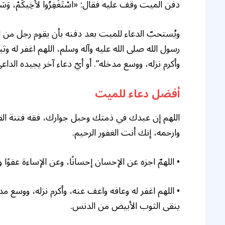
دفن الميت وقف عليه فقال: «اسْتَغْفِرُوا لأَخِيكُمْ، وَسَلُوا لَهُ
ويُستحبّ الدعاء للميت بعد دفنه بأن يقوم رجل من الم
رسول الله صلى الله عليه وآله وسلم، اللهم اغفر له وث
وأكرم نزله، ووسع مدخله”. أو أيّ دعاء آخر يجيده الداعي
أفضل دعاء للميت
اللهم إن عبدك في ذمتك وحبل جوارك، فقه فتنة القبر،
وارحمه، إنك أنت الغفور الرحيم.
• اللهمّ اجزه عن الإحسان إحسانًا، وعن الإساءة عفوًا وغف
• اللهم اغفر له وعافه واعف عنه، وأكرم نزله، ووسع مد
ينقى الثوب الأبيض من الدنس.