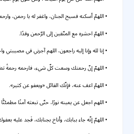
• اللهمّ أسكنه فسيح الجنان، واغفر له يا رحمن، وارحمه 
• اللهمّ احشره مع المتّقين إلى الرّحمن وفدًا.
• إنا لله وإنا إليه راجعون، اللهم آجرني في مصيبتي وا
• اللهمّ إنّ رحمتك وسعت كلّ شيء، فارحمه رحمةً تطمئ
• اللهمّ اعف عنه، فإنّك القائل «ويعفو عن كثير».
• اللهم اجعل عن يمينه نورًا، حتّى تبعثه آمنًا مطمئنًّا
• اللهمّ إنّه جاء ببابك، وأناخ بجنابك، فَجد عليه بع