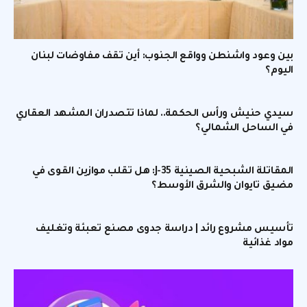
بين وعود واشنطن وواقع الجنوب: أين تقف مفاوضات لبنان
اليوم؟
سيدي حنيش ورأس الحكمة.. لماذا تتصدران المشهد العقاري
في الساحل الشمالي؟
المقاتلة الشبحية الصينية J-35: هل تقلب موازين القوى في
مضيق تايوان والشرق الأوسط؟
تأسيس مشروع رائد | دراسة جدوى مصنع تعبئة وتغليف
مواد غذائية