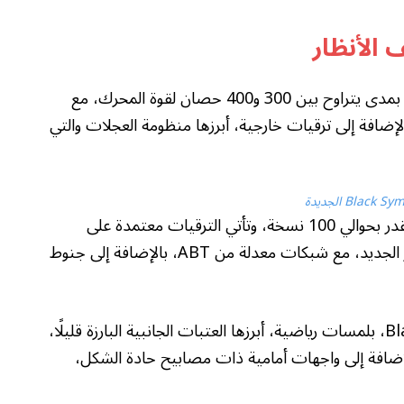
تأتي المحركات الخاصة بإصدار Black Symphony، بمدى يتراوح بين 300 و400 حصان لقوة المحرك، مع
الإضافة إلى ترقيات خارجية، أبرزها منظومة العجلات والتي
وتأتي إصدارات Black Symphony بإنتاج محدود يقدر بحوالي 100 نسخة، وتأتي الترقيات معتمدة على
الأسود الخاص بهذه الاطلالة والهوية البصرية للإصدار الجديد، مع شبكات معدلة من ABT، بالإضافة إلى جنوط
وتظهر بعض الإصدارات الخاصة بـ Black Symphony، بلمسات رياضية، أبرزها العتبات الجانبية البارزة قليلًا،
لإضافة إلى واجهات أمامية ذات مصابيح حادة الشكل،