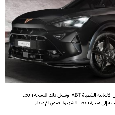
كشفت كوبرا عن تعاون جديد عالمي مع شركة التعديل الألمانية الشهيرة ABT، وشمل ذلك النسخة Leon
Sportstourer وTerramar وFormentor، بالإضافة إلى سيارة Leon الشهيرة، ضمن الإصدار