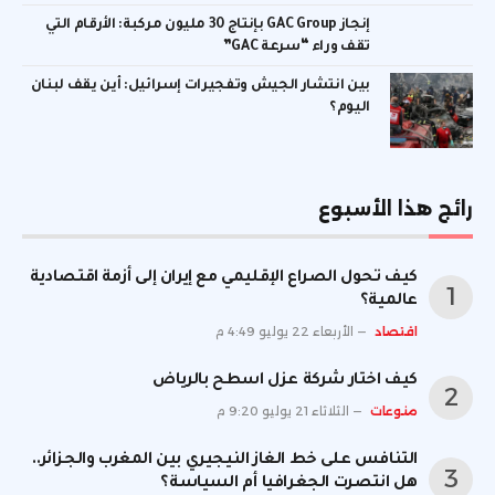
إنجاز GAC Group بإنتاج 30 مليون مركبة: الأرقام التي
تقف وراء “سرعة GAC”
بين انتشار الجيش وتفجيرات إسرائيل: أين يقف لبنان
اليوم؟
رائج هذا الأسبوع
كيف تحول الصراع الإقليمي مع إيران إلى أزمة اقتصادية
عالمية؟
اقتصاد
الأربعاء 22 يوليو 4:49 م
كيف اختار شركة عزل اسطح بالرياض
منوعات
الثلاثاء 21 يوليو 9:20 م
التنافس على خط الغاز النيجيري بين المغرب والجزائر..
هل انتصرت الجغرافيا أم السياسة؟