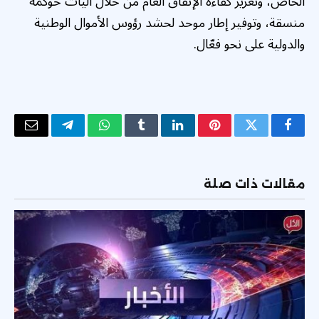
الخاص، وتعزيز كفاءة الإنفاق العام من خلال آليات حوكمة
منسقة، وتوفير إطار موحد لحشد رؤوس الأموال الوطنية
والدولية على نحو فعّال.
فيسبوك
تويتر
بينتيريست
لينكدإن
Tumblr
واتساب
تيلقرام
البريد
الإلكتر
مقالات ذات صلة