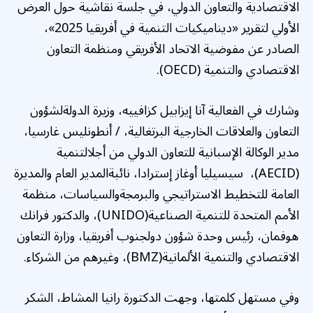
الاقتصادية والتعاون الدولي، في جلسة نقاشية حول العرض
الأولي لتقرير «ديناميكيات التنمية في أفريقيا 2025»،
الصادر عن مفوضية الاتحاد الأفريقي ومنظمة التعاون
الاقتصادي والتنمية (OECD).
وشارك في الفعالية آنا إيزابيل كزافييه، وزيرة الدولةلشؤون
التعاون والعلاقات الخارجية البرتغالية، / أنطونليس غارسيا،
مدير الوكالة الإسبانية للتعاون الدولي من أجلالتنمية
(AECID)، سيسيليا أوغاز إسترادا، نائبةالمدير العام والمديرة
العامة للتخطيط الاستراتيجي والبرمجةوالسياسات، منظمة
الأمم المتحدة للتنمية الصناعية(UNIDO)، والدكتور فرانك
هوفمان، رئيس وحدة شؤون دولجنوب أفريقيا، وزارة التعاون
الاقتصادي والتنمية الألمانية(BMZ)، وغيرهم من الشركاء.
وفي مستهل كلمتها، وجهت الدكتورة رانيا المشاط، الشكر