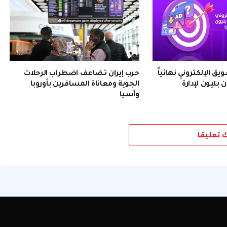
 الإلكتروني نهائياً
حرب إيران تضاعف اضطراب الرحلات
 بليون لإدارة
الجوية ومعاناة المسافرين بأوروبا
وآسيا
ك تعليقاً