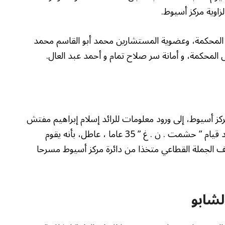
 المحكمة، وعضوية المستشارين محمد أبو القاسم محمد
لمحكمة، و أمانة سر صلاح تمام و أحمد عبد العال.
ية رقم 3924 لسنة 2025 جنايات مركز أسيوط، إلى ورود معلومات للرائد إسلام إبراهيم مفتش
بالإدارة العامة لمكافحة المخدرات منطقة أسيوط تفيد قيام ” حشمت . ن . غ ” 35 عاما ، عاطل، بأنه يقوم
صف الجملة القطاعي متخذا من دائرة مركز أسيوط مسرحا
لشابو