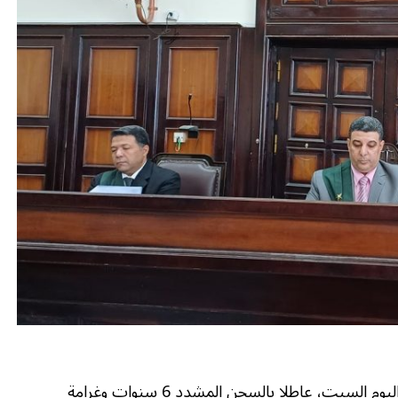
عاقبت الدائرة الثانية عشر بمحكمة جنايات أسيوط، اليوم السبت، عاطلا بالسجن المشدد 6 سنوات وغرامة