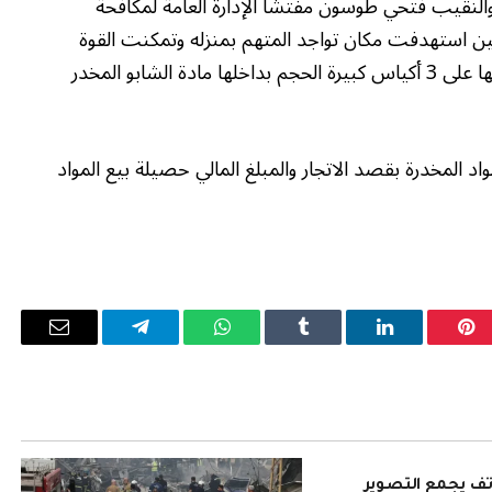
يم والنقيب فتحي طوسون مفتشا الإدارة العامة لمكافحة
يين استهدفت مكان تواجد المتهم بمنزله وتمكنت القوة
من ضبط المتهم وبحوزته حقيبة بتفتيشها عثر بداخلها على 3 أكياس كبيرة الحجم بداخلها مادة الشابو المخدر
اد المخدرة بقصد الاتجار والمبلغ المالي حصيلة بيع المواد
بينتيريست
لينكدإن
Tumblr
واتساب
تيلقرام
البريد
الإلكترو
Pura 90: هاتف يجمع التصوير