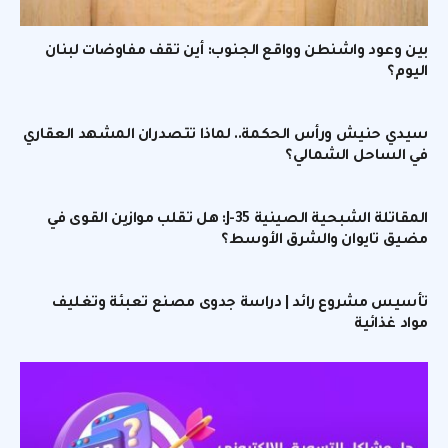
بين وعود واشنطن وواقع الجنوب: أين تقف مفاوضات لبنان
اليوم؟
سيدي حنيش ورأس الحكمة.. لماذا تتصدران المشهد العقاري
في الساحل الشمالي؟
المقاتلة الشبحية الصينية J-35: هل تقلب موازين القوى في
مضيق تايوان والشرق الأوسط؟
تأسيس مشروع رائد | دراسة جدوى مصنع تعبئة وتغليف
مواد غذائية