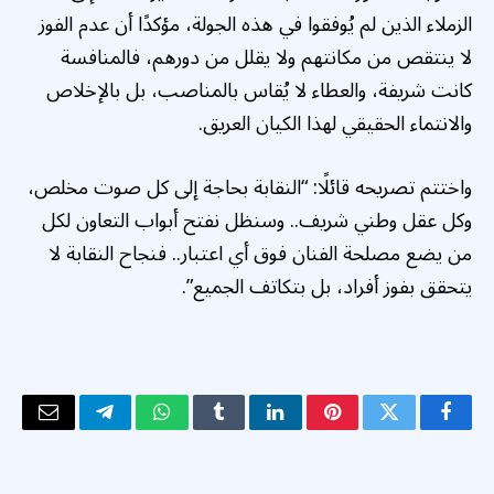
الزملاء الذين لم يُوفقوا في هذه الجولة، مؤكدًا أن عدم الفوز
لا ينتقص من مكانتهم ولا يقلل من دورهم، فالمنافسة
كانت شريفة، والعطاء لا يُقاس بالمناصب، بل بالإخلاص
والانتماء الحقيقي لهذا الكيان العريق.
واختتم تصريحه قائلًا: “النقابة بحاجة إلى كل صوت مخلص،
وكل عقل وطني شريف.. وسنظل نفتح أبواب التعاون لكل
من يضع مصلحة الفنان فوق أي اعتبار.. فنجاح النقابة لا
يتحقق بفوز أفراد، بل بتكاتف الجميع”.
فيسبوك
تويتر
بينتيريست
لينكدإن
Tumblr
واتساب
تيلقرام
البريد
الإلكتر