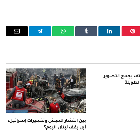
بينتيريست
لينكدإن
Tumblr
واتساب
تيلقرام
البريد
الإلكترو
Pura 90: هاتف يجمع التصوير
الطويلة
بين انتشار الجيش وتفجيرات إسرائيل:
أين يقف لبنان اليوم؟