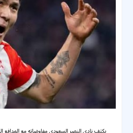
يكثف نادي النصر السعودي مفاوضاته مع المدافع الك