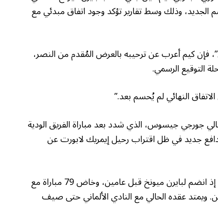
م الجديد، وذلك وسط تقارير تؤكد وجود اتفاق مبدئي مع
”، فإن كيم أعرب عن ترحيبه بالعرض المُقدم من النصر،
حلة التوقيع الرسمي.
اتفاق النهائي لم يُحسم بعد.”
غالي جورجي جيسوس، الذي شدد بعد مباراة الفريق الودية
 مدافع جديد في ظل اقتراب رحيل إيمريك لابورت عن
ويمثل كيم خيارًا مثاليًا للنصر بفضل خبرته الأوروبية، إذ انضم لبايرن ميونخ قبل عامين، وخاض 79 مباراة مع
رتين حاسمتين. ويمتد عقده الحالي مع النادي الألماني حتى صيف