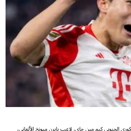
وري الجنوبي كيم مين جاي، لاعب بايرن ميونخ الألماني،