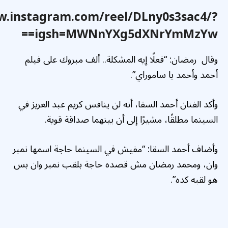
w.instagram.com/reel/DLny0s3sac4/?
igsh=MWNnYXg5dXNrYmMzYw==
وقال رمضان: “فعلًا إيه المشكلة.. ألف مبروك على فيلم
أحمد وأحمد يا ساموراي”.
وأكد الفنان أحمد السقا، أنه لن ينافس كريم عبد العريز في
السينما مطلقًا، مشيرًا إلى أن بينهما صداقة قوية.
وأضاف أحمد السقا: “مفيش في السينما حاجة اسمها نمبر
وان، ومحمد رمضان مش قصده حاجة بلقب نمبر وان بس
هو لقبه كده”.