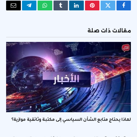
فيسبوك
تويتر
بينتيريست
لينكدإن
Tumblr
واتساب
تيلقرام
البريد
الإلكتر
مقالات ذات صلة
لماذا يحتاج متابع الشأن السياسي إلى مكتبة وثائقية موازية؟