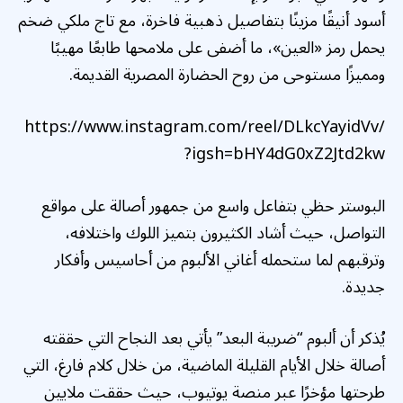
أسود أنيقًا مزينًا بتفاصيل ذهبية فاخرة، مع تاج ملكي ضخم
يحمل رمز «العين»، ما أضفى على ملامحها طابعًا مهيبًا
ومميزًا مستوحى من روح الحضارة المصرية القديمة.
https://www.instagram.com/reel/DLkcYayidVv/
?igsh=bHY4dG0xZ2Jtd2kw
البوستر حظي بتفاعل واسع من جمهور أصالة على مواقع
التواصل، حيث أشاد الكثيرون بتميز اللوك واختلافه،
وترقبهم لما ستحمله أغاني الألبوم من أحاسيس وأفكار
جديدة.
يُذكر أن ألبوم “ضريبة البعد” يأتي بعد النجاح التي حققته
أصالة خلال الأيام القليلة الماضية، من خلال كلام فارغ، التي
طرحتها مؤخرًا عبر منصة يوتيوب، حيث حققت ملايين