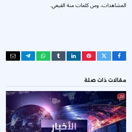
المشاهدات، ومن كلمات منة القيعي.
فيسبوك
تويتر
بينتيريست
لينكدإن
Tumblr
واتساب
تيلقرام
البريد
الإلكتر
مقالات ذات صلة