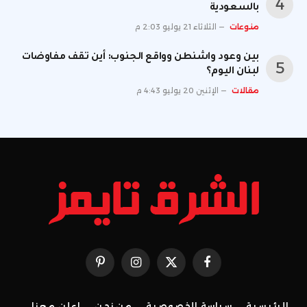
بالسعودية
منوعات
الثلاثاء 21 يوليو 2:03 م
بين وعود واشنطن وواقع الجنوب: أين تقف مفاوضات
لبنان اليوم؟
مقالات
الإثنين 20 يوليو 4:43 م
فيسبوك
X
الانستغرام
بينتيريست
(Twitter)
الرئيسية
سياسة الخصوصية
من نحن
إعلن معنا