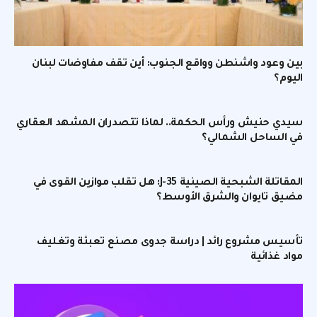
بين وعود واشنطن وواقع الجنوب: أين تقف مفاوضات لبنان
اليوم؟
سيدي حنيش ورأس الحكمة.. لماذا تتصدران المشهد العقاري
في الساحل الشمالي؟
المقاتلة الشبحية الصينية J-35: هل تقلب موازين القوى في
مضيق تايوان والشرق الأوسط؟
تأسيس مشروع رائد | دراسة جدوى مصنع تعبئة وتغليف
مواد غذائية