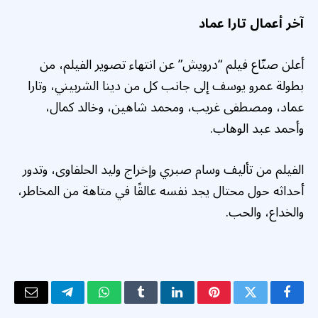
آخر أعمال تارا عماد
أعلن صنّاع فيلم “درويش” عن انتهاء تصوير الفيلم، من
بطولة عمرو يوسف إلى جانب كل من دينا الشربيني، وتارا
عماد، ومصطفى غريب، ومحمد شاهين، وخالد كمال،
وأحمد عبد الوهاب.
الفيلم من تأليف وسام صبري وإخراج وليد الحلفاوى، وتدور
أحداثه حول محتال يجد نفسه عالقًا في متاهة من المخاطر،
والخداع، والحب.
فيسبوك
تويتر
بينتيريست
لينكدإن
Tumblr
واتساب
تيلقرام
البريد