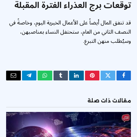
توقعات برج العذراء الفترة المقبلة
قد تنفق المال أيضاً على الأعمال الخيرية اليوم، وخاصةً في
النصف الثاني من العام، ستحتفل النساء بمناصبهن،
وسيُطلب منهن التبرع.
فيسبوك
تويتر
بينتيريست
لينكدإن
Tumblr
واتساب
تيلقرام
البريد
الإلكتر
مقالات ذات صلة