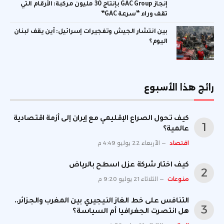
إنجاز GAC Group بإنتاج 30 مليون مركبة: الأرقام التي
تقف وراء “سرعة GAC”
بين انتشار الجيش وتفجيرات إسرائيل: أين يقف لبنان
اليوم؟
رائج هذا الأسبوع
كيف تحول الصراع الإقليمي مع إيران إلى أزمة اقتصادية
عالمية؟
اقتصاد
الأربعاء 22 يوليو 4:49 م
كيف اختار شركة عزل اسطح بالرياض
منوعات
الثلاثاء 21 يوليو 9:20 م
التنافس على خط الغاز النيجيري بين المغرب والجزائر..
هل انتصرت الجغرافيا أم السياسة؟