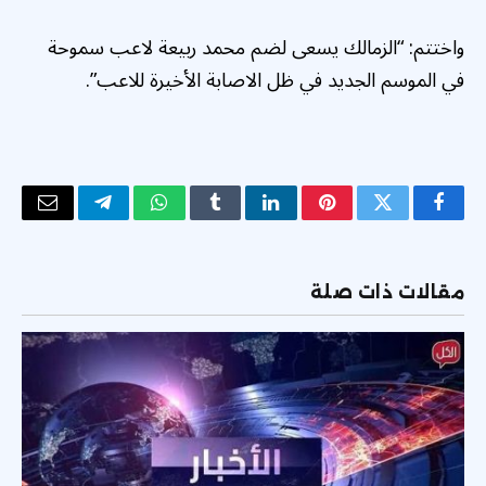
واختتم: “الزمالك يسعى لضم محمد ربيعة لاعب سموحة
في الموسم الجديد في ظل الاصابة الأخيرة للاعب”.
فيسبوك
تويتر
بينتيريست
لينكدإن
Tumblr
واتساب
تيلقرام
البريد
الإلكتر
مقالات ذات صلة