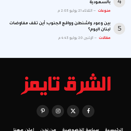
بالسعودية
منوعات
الثلاثاء 21 يوليو 2:03 م
بين وعود واشنطن وواقع الجنوب: أين تقف مفاوضات
لبنان اليوم؟
مقالات
الإثنين 20 يوليو 4:43 م
فيسبوك
X
الانستغرام
بينتيريست
(Twitter)
الرئيسية
سياسة الخصوصية
من نحن
إعلن معنا