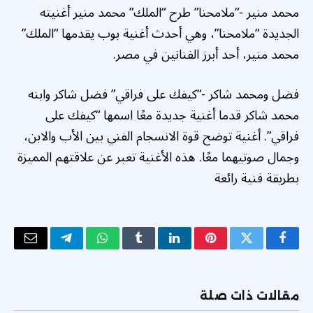
محمد منير -“ملامحنا” طرح “الملك” محمد منير أغنيته
الجديدة “ملامحنا”، وهي أحدث أغنية بوب يقدمها “الملك”
محمد منير، أحد أبرز الفنانين في مصر.
فضل ومحمد شاكر -“كيفك على فراقي” فضل شاكر وابنه
محمد شاكر قدما أغنية جديدة معًا اسمها “كيفك على
فراقي”. أغنية توضح قوة الانسجام الفني بين الأب والابن،
وجمال صوتيهما معًا. هذه الأغنية تعبر عن علاقتهم المميزة
بطريقة فنية رائعة
فيسبوك
تويتر
بينتيريست
لينكدإن
Tumblr
واتساب
تيلقرام
البريد
الإلكتر
مقالات ذات صلة