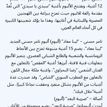
12 أغنية، ويفتتح الألبوم بأغنية “سيدي يا سيدي” التي تُعدّ
مقدمة رائعة للالبوم حيث تمزج ببراعة بين اللهجتين
المصرية واللبنانية في أغانيها، وهذا ما يؤكد شعبيتها الكبيرة
في كل أنحاء العالم العربي.
تامر حسني – “لينا معاد” (ألبوم) ألبوم تامر حسني الجديد
“لينا معاد”، يضم 15 أغنية متنوعة تمزج بين الأنماط
الرومانسية والشعبية والطابع الشبابي العصري. يتميز الألبوم
بتعاونات فنية لافتة، أبرزها: أغنية “المقص” بالتعاون مع
الفنان الشعبي “رضا البحراوي”، واغنية ملكة جمال الكون
بالتعاون مع المطرب السوري “الشامي”. وقد صدرت عدة
أغنيات من الألبوم بشكل منفرد وحققت نجاحًا كبيرًا، مثل
أغنية”حلال فيك”.
أصالة – “ضريبة البعد” (ألبوم)
أحدث ألبوماتها، “ضريبة البعد”، يضم مجموعة من الأغاني