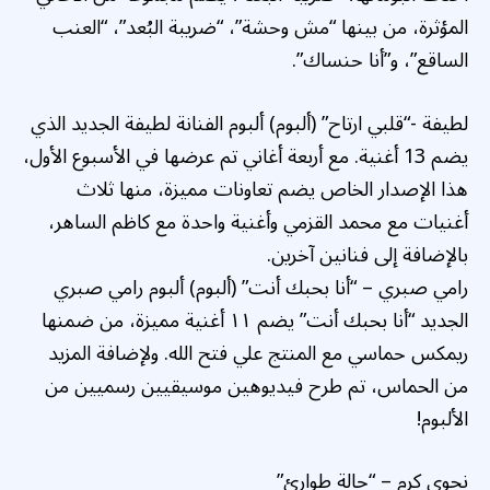
المؤثرة، من بينها “مش وحشة”، “ضريبة البُعد”، “العنب
الساقع”، و”أنا حنساك”.
لطيفة -“قلبي ارتاح” (ألبوم) ألبوم الفنانة لطيفة الجديد الذي
يضم 13 أغنية. مع أربعة أغاني تم عرضها في الأسبوع الأول،
هذا الإصدار الخاص يضم تعاونات مميزة، منها ثلاث
أغنيات مع محمد القزمي وأغنية واحدة مع كاظم الساهر،
بالإضافة إلى فنانين آخرين.
رامي صبري – “أنا بحبك أنت” (ألبوم) ألبوم رامي صبري
الجديد “أنا بحبك أنت” يضم ١١ أغنية مميزة، من ضمنها
ريمكس حماسي مع المنتج علي فتح الله. ولإضافة المزيد
من الحماس، تم طرح فيديوهين موسيقيين رسميين من
الألبوم!
نجوى كرم – “حالة طوارئ”