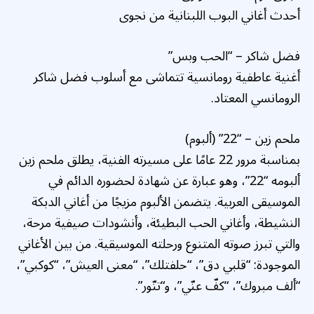
أحدث أغاني البوب اللبنانية من نجوى
فضل شاكر – “الحب وبس”
أغنية عاطفية رومانسية تتماشى مع أسلوب فضل شاكر
الرومانسي المعتاد.
ملحم زين – “22” (ألبوم)
بمناسبة مرور 22 عامًا على مسيرته الفنية، يطلق ملحم زين
ألبومه “22”، وهو عبارة عن شهادة لحضوره الدائم في
الموسيقى العربية. يتضمن الألبوم مزيجًا من أغاني الدبكة
النشيطة، وأغاني الحب البطيئة، وأنشودات صيفية مرحة،
والتي تبرز صوته المتنوع ورحلته الموسيقية. من بين الأغاني
الموجودة: “قلبي دق”، “حلفتلك”، “معنى العيش”، “كوكبي”،
“ألف مبروك”، “كفّ عنّي”، و“تنّور”.