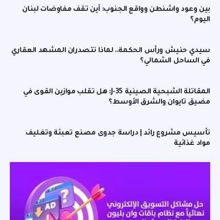
بين وعود واشنطن وواقع الجنوب: أين تقف مفاوضات لبنان
اليوم؟
سيدي حنيش ورأس الحكمة.. لماذا تتصدران المشهد العقاري
في الساحل الشمالي؟
المقاتلة الشبحية الصينية J-35: هل تقلب موازين القوى في
مضيق تايوان والشرق الأوسط؟
تأسيس مشروع رائد | دراسة جدوى مصنع تعبئة وتغليف
مواد غذائية