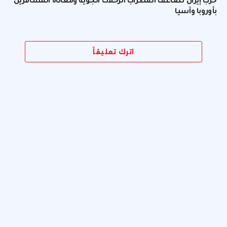
حرب إيران تضاعف اضطراب الرحلات الجوية ومعاناة المسافرين
بأوروبا وآسيا
اترك تعليقاً