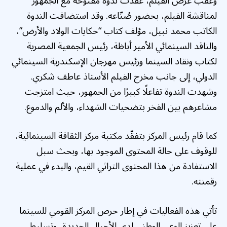
وعقب عرض الفيلم، عُقدت ندوة مفتوحة مع الجمهور
لمناقشة الفيلم، بحضور صُنّاعه. وقد استضافت الندوة
الكاتب محمد نبيل، مؤلف كتاب “حكايات الولاد والأرض”،
والناقد السينمائي الأمير أباظة، رئيس الجمعية المصرية
لكتاب ونقاد السينما ورئيس مهرجان الإسكندرية السينمائي
الدولي، إلى جانب مخرج الفيلم الأستاذ عاطف شكري.
وشهدت الندوة تفاعلًا كبيرًا من الجمهور، حيث امتزجت
مشاعرهم بين الفخر بتضحيات الشهداء، والألم والدموع.
كما قام رئيس المركز بتفقّد مكتبة مركز الثقافة السينمائية،
للوقوف على حالة المحتوى الموجود بها، وبحث سبل
الاستفادة من هذا المحتوى التراثي القيم، والبدء في عملية
رقمنته.
تأتي هذه الفعاليات في إطار حرص المركز القومي للسينما
على تعزيز الوعي الوطني لدى الأجيال الجديدة، وتسليط