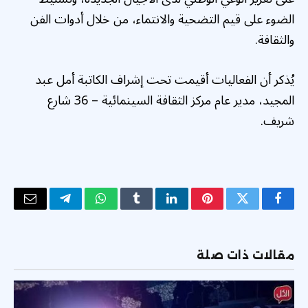
الضوء على قيم التضحية والانتماء، من خلال أدوات الفن
والثقافة.
يُذكر أن الفعاليات أقيمت تحت إشراف الكاتبة أمل عبد
المجيد، مدير عام مركز الثقافة السينمائية – 36 شارع
شريف.
فيسبوك
تويتر
بينتيريست
لينكدإن
Tumblr
واتساب
تيلقرام
البريد
الإلكتر
مقالات ذات صلة