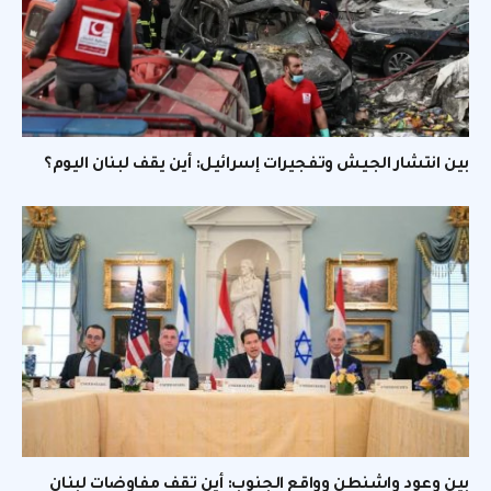
بين انتشار الجيش وتفجيرات إسرائيل: أين يقف لبنان اليوم؟
بين وعود واشنطن وواقع الجنوب: أين تقف مفاوضات لبنان