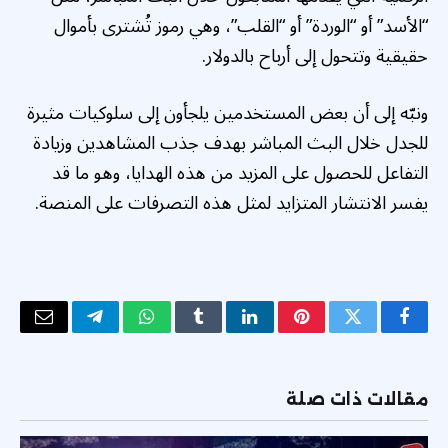
“الأسد” أو “الوردة” أو “القلب”، وهي رموز تُشترى بأموال
حقيقية وتتحول إلى أرباح بالدولار.
ونبّه إلى أن بعض المستخدمين يلجأون إلى سلوكيات مثيرة
للجدل خلال البث المباشر بهدف جذب المشاهدين وزيادة
التفاعل للحصول على المزيد من هذه الهدايا، وهو ما قد
يفسر الانتشار المتزايد لمثل هذه التصرفات على المنصة.
فيسبوك
تويتر
بينتيريست
لينكدإن
Tumblr
واتساب
تيلقرام
البريد
الإلكتر
مقالات ذات صلة