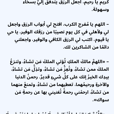
كريم يا رحيم، اجعل الرزق يتدفق إليَّ بسخاء
وسهولة.
– اللهم يا مُفرج الكرب، افتح لي أبواب الرزق واجعل
لي ولأهلي في كل يوم نصيبًا من رزقك الوفير، يا حي
يا قيوم، اكتب لي الرزق الكافي والوفير، واجعلني
دائمًا من الشاكرين لك.
– «اللهمَّ مالكَ الملكِ تُؤتي الملكَ مَن تشاءُ، وتنزعُ
الملكَ ممن تشاءُ، وتُعِزُّ مَن تشاءُ، وتذِلُّ مَن تشاءُ،
بيدِك الخيرُ إنك على كلِّ شيءٍ قديرٌ. رحمنُ الدنيا
والآخرةِ ورحيمُهما، تعطيهما من تشاءُ، وتمنعُ منهما
من تشاءُ، ارحمْني رحمةً تُغنيني بها عن رحمةِ مَن
سواك».