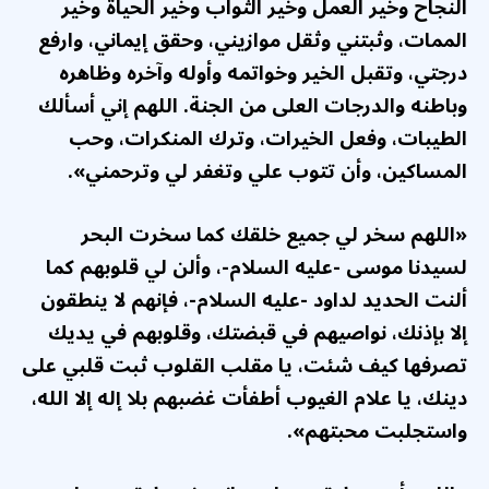
النجاح وخير العمل وخير الثواب وخير الحياة وخير
الممات، وثبتني وثقل موازيني، وحقق إيماني، وارفع
درجتي، وتقبل الخير وخواتمه وأوله وآخره وظاهره
وباطنه والدرجات العلى من الجنة. اللهم إني أسألك
الطيبات، وفعل الخيرات، وترك المنكرات، وحب
المساكين، وأن تتوب علي وتغفر لي وترحمني».
«اللهم سخر لي جميع خلقك كما سخرت البحر
لسيدنا موسى -عليه السلام-، وألن لي قلوبهم كما
ألنت الحديد لداود -عليه السلام-، فإنهم لا ينطقون
إلا بإذنك، نواصيهم في قبضتك، وقلوبهم في يديك
تصرفها كيف شئت، يا مقلب القلوب ثبت قلبي على
دينك، يا علام الغيوب أطفأت غضبهم بلا إله إلا الله،
واستجلبت محبتهم».