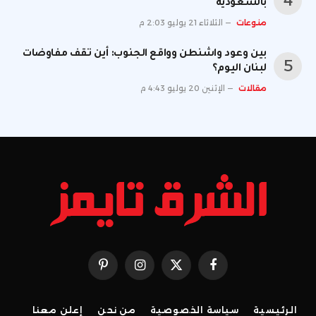
بالسعودية
منوعات
الثلاثاء 21 يوليو 2:03 م
بين وعود واشنطن وواقع الجنوب: أين تقف مفاوضات
لبنان اليوم؟
مقالات
الإثنين 20 يوليو 4:43 م
فيسبوك
X
الانستغرام
بينتيريست
(Twitter)
الرئيسية
سياسة الخصوصية
من نحن
إعلن معنا