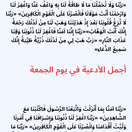
«رَبَّنَا وَلَا تُحَمِّلْنَا مَا لَا طَاقَةَ لَنَا بِهِ وَاعْفُ عَنَّا وَاغْفِرْ لَنَا
وَارْحَمْنَا أَنْتَ مَوْلَانَا فَانْصُرْنَا عَلَى الْقَوْمِ الْكَافِرِينَ» «رَبَّنَا
لَا تُزِغْ قُلُوبَنَا بَعْدَ إِذْ هَدَيْتَنَا وَهَبْ لَنَا مِنْ لَدُنْكَ رَحْمَةً
إِنَّكَ أَنْتَ الْوَهَّابُ»«رَبَّنَا إِنَّنَا آمَنَّا فَاغْفِرْ لَنَا ذُنُوبَنَا وَقِنَا
عَذَابَ النَّارِ» «رَبِّ هَبْ لِي مِنْ لَدُنْكَ ذُرِّيَّةً طَيِّبَةً إِنَّكَ
سَمِيعُ الدُّعَاءِ»
أجمل الأدعية في يوم الجمعة
«رَبَّنَا آمَنَّا بِمَا أَنْزَلْتَ وَاتَّبَعْنَا الرَّسُولَ فَاكْتُبْنَا مَعَ
الشَّاهِدِينَ» «رَبَّنَا اغْفِرْ لَنَا ذُنُوبَنَا وَإِسْرَافَنَا فِي أَمْرِنَا
وَثَبِّتْ أَقْدَامَنَا وَانْصُرْنَا عَلَى الْقَوْمِ الْكَافِرِينَ» «رَبَّنَا مَا