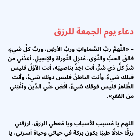
دعاء يوم الجمعة للرزق
– «اللَّهمَّ ربَّ السَّماواتِ وربَّ الأرضِ، وربَّ كلِّ شيءٍ،
فالقَ الحبِّ والنَّوَى، مُنزِلَ التَّوراةِ والإنجيلِ، أعِذْني من
شرِّ كلِّ ذي شرٍّ، أنت آخِذٌ بناصيتِه، أنت الأوَّلُ فليس
قبلك شيءٌ، وأنت الباطنُ فليس دونك شيءٌ، وأنت
الظَّاهرُ فليس فوقك شيءٌ، اقْضِ عنِّي الدَّينَ وأغْنِني
من الفقرِ».
اللهم يا مُسبب الأسباب ويا مُعطي الرزق، ارزقني
رزقًا حلالًا طيبًا يكون بركة في حياتي وحياة أسرتي، يا