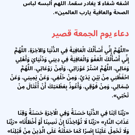
اشفه شفاء لا يغادر سقما، اللهم ألبسه لباس
الصحة والعافية يارب العالمين».
دعاء يوم الجمعة قصير
«اللَّهُمَّ إِنِّي أَسْأَلُكَ الْعَافِيَةَ فِي الدُّنْيَا وَالآخِرَةِ، اللَّهُمَّ
إِنِّي أَسْأَلُكَ الْعَفْوَ وَالْعَافِيَةَ فِي دِينِي وَدُنْيَايَ وَأَهْلِي
وَمَالِي، اللَّهُمَّ اسْتُرْ عَوْرَاتِي، وَآمِنْ رَوْعَاتِي، اللَّهُمَّ
احْفَظْنِي مِنْ بَيْنِ يَدَيَّ، وَمِنْ خَلْفِي، وَعَنْ يَمِينِي، وَعَنْ
شِمَالِي، وَمِنْ فَوْقِي، وَأَعُوذُ بِعَظَمَتِكَ أَنْ أُغْتَالَ مِنْ
تَحْتِي».
«رَبَّنَا آتِنَا فِي الدُّنْيَا حَسَنَةً وَفِي الْآخِرَةِ حَسَنَةً وَقِنَا
عَذَابَ النَّارِ» «رَبَّنَا لَا تُؤَاخِذْنَا إِنْ نَسِينَا أَوْ أَخْطَأْنَا» «رَبَّنَا
وَلَا تَحْمِلْ عَلَيْنَا إِصْرًا كَمَا حَمَلْتَهُ عَلَى الَّذِينَ مِنْ قَبْلِنَا»