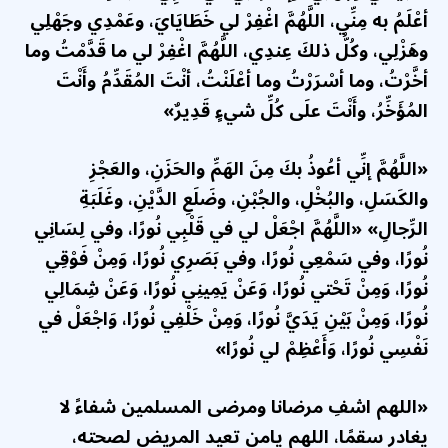
أعْلَمُ به مِنِّي، اللَّهُمَّ اغْفِرْ لي خَطَايَايَ، وعَمْدِي وجَهْلِي
وهَزْلِي، وكُلُّ ذلكَ عِندِي، اللَّهُمَّ اغْفِرْ لي ما قَدَّمْتُ وما
أخَّرْتُ، وما أسْرَرْتُ وما أعْلَنْتُ، أنْتَ المُقَدِّمُ وأَنْتَ
المُؤَخِّرُ، وأَنْتَ علَى كُلِّ شيءٍ قَدِيرٌ»
«اللَّهُمَّ إنِّي أعُوذُ بكَ مِنَ الهَمِّ والحَزَنِ، والعَجْزِ
والكَسَلِ، والبُخْلِ، والجُبْنِ، وضَلَعِ الدَّيْنِ، وغَلَبَةِ
الرِّجالِ» «اللَّهُمَّ اجْعَلْ لي في قَلْبِي نُورًا، وفي لِسَانِي
نُورًا، وفي سَمْعِي نُورًا، وفي بَصَرِي نُورًا، وَمِنْ فَوْقِي
نُورًا، وَمِنْ تَحْتي نُورًا، وَعَنْ يَمِينِي نُورًا، وَعَنْ شِمَالِي
نُورًا، وَمِنْ بَيْنِ يَدَيَّ نُورًا، وَمِنْ خَلْفِي نُورًا، وَاجْعَلْ في
نَفْسِي نُورًا، وَأَعْظِمْ لي نُورًا»
«اللهم اشفِ مرضانا ومرضى المسلمين شفاءً لا
يغادر سقمًا، اللهم يامن تعيد المريض لصحته،