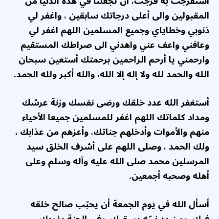
استفرجت به فرجت، أن تجعلنا في هذه الدنيا من
المقبولين والى أعلى درجاتك سابقين ، واغفر لي
ذنوبي وخطاياي وجميع المسلمين اللهم اغفر لي
وعافني واعف عني واهدني الى صراطك المستقيم
وارحمني يا أرحم الراحمين برحمتك أستعين سبحان
الله والحمد لله ولا إله إلا الله، والله أكبر ولله الحمد.
أستغفر الله عدد خلقك ورضى نفسك وزنة عرشك
ومداد كلماتك اللهم اغفر للمسلمين جميعا الأحياء
منهم والأموات وأدخلهم جناتك، وأعزهم من عذابك ،
ولك الحمد ، وصلى اللهم على أشرف الخلق سيد
المرسلين محمد صلى الله عليه وآله وسلم وعلى
أهله وصحبه أجمعين.
أسأل الله في يوم الجمعة أن يحبّب صالح خلقه
فيك، ومن يد نبيّه يسقيك، وفي الجنة يؤويك،