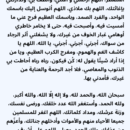
بإغاثتك، اللهم بك ملاذي، اللهم أتوسل إليك باسمك
الواحد، والفرد الصمد، وباسمك العظيم فرج عني ما
أمسيت فيه، وأصبحت فيه، حتى لا يخامر خاطري
أوهامي غبار الخوف من غيرك، ولا يشغلني أثر الرجاء
من سواك، أجرني، أجرني، أجرني، يا الله، اللهم يا
كاشف الغم والهموم، ومفرج الكرب العظيم، ويا من
إذا أراد شيئًا يقول له: كُن فيكون، رباه رباه أحاطت بي
الذنوب والمعاصي، فلا أجد الرحمة والعناية من
غيرك، فأمدني بها.
سبحان الله، والحمد لله، ولا إله إلّا الله، والله أكبر،
ولله الحمد، وأستغفر الله عدد خلقك، ورضى نفسك،
وزنة عرشك، ومداد كلماتك، اللهم اغفر للمسلمين
جميعا الأحياء منهم والأموات وأدخلهم جناتك، وأعزّهم
من عذابك، ولك الحمد، وصلى اللهم على أشرف