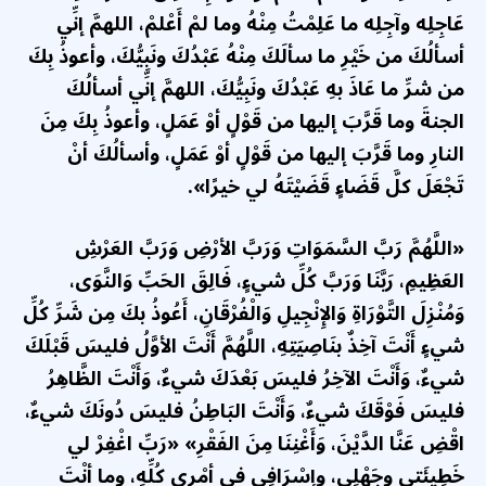
عَاجِلِه وآجِلِه ما عَلِمْتُ مِنْهُ وما لمْ أَعْلمْ، اللهمَّ إنِّي
أسألُكَ من خَيْرِ ما سألَكَ مِنْهُ عَبْدُكَ ونَبِيُّكَ، وأعوذُ بِكَ
من شرِّ ما عَاذَ بهِ عَبْدُكَ ونَبِيُّكَ، اللهمَّ إنِّي أسألُكَ
الجنةَ وما قَرَّبَ إليها من قَوْلٍ أوْ عَمَلٍ، وأعوذُ بِكَ مِنَ
النارِ وما قَرَّبَ إليها من قَوْلٍ أوْ عَمَلٍ، وأسألُكَ أنْ
تَجْعَلَ كلَّ قَضَاءٍ قَضَيْتَهُ لي خيرًا».
«اللَّهُمَّ رَبَّ السَّمَوَاتِ وَرَبَّ الأرْضِ وَرَبَّ العَرْشِ
العَظِيمِ، رَبَّنَا وَرَبَّ كُلِّ شيءٍ، فَالِقَ الحَبِّ وَالنَّوَى،
وَمُنْزِلَ التَّوْرَاةِ وَالإِنْجِيلِ وَالْفُرْقَانِ، أَعُوذُ بكَ مِن شَرِّ كُلِّ
شيءٍ أَنْتَ آخِذٌ بنَاصِيَتِهِ، اللَّهُمَّ أَنْتَ الأوَّلُ فليسَ قَبْلَكَ
شيءٌ، وَأَنْتَ الآخِرُ فليسَ بَعْدَكَ شيءٌ، وَأَنْتَ الظَّاهِرُ
فليسَ فَوْقَكَ شيءٌ، وَأَنْتَ البَاطِنُ فليسَ دُونَكَ شيءٌ،
اقْضِ عَنَّا الدَّيْنَ، وَأَغْنِنَا مِنَ الفَقْرِ» «رَبِّ اغْفِرْ لي
خَطِيئَتي وجَهْلِي، وإسْرَافِي في أمْرِي كُلِّهِ، وما أنْتَ