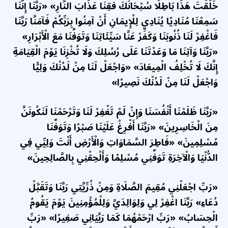
خَلَقْتَ هَذَا بَاطِلًا سُبْحَانَكَ فَقِنَا عَذَابَ النَّارِ» «رَبَّنَا إِنَّنَا
سَمِعْنَا مُنَادِيًا يُنَادِي لِلْإِيمَانِ أَنْ آمِنُوا بِرَبِّكُمْ فَآمَنَّا رَبَّنَا
فَاغْفِرْ لَنَا ذُنُوبَنَا وَكَفِّرْ عَنَّا سَيِّئَاتِنَا وَتَوَفَّنَا مَعَ الْأَبْرَارِ»
«رَبَّنَا وَآتِنَا مَا وَعَدْتَنَا عَلَى رُسُلِكَ وَلَا تُخْزِنَا يَوْمَ الْقِيَامَةِ
إِنَّكَ لَا تُخْلِفُ الْمِيعَادَ» «وَاجْعَلْ لَنَا مِنْ لَدُنْكَ وَلِيًّا
وَاجْعَلْ لَنَا مِنْ لَدُنْكَ نَصِيرًا»
«رَبَّنَا ظَلَمْنَا أَنْفُسَنَا وَإِنْ لَمْ تَغْفِرْ لَنَا وَتَرْحَمْنَا لَنَكُونَنَّ
مِنَ الْخَاسِرِينَ» «رَبَّنَا أَفْرِغْ عَلَيْنَا صَبْرًا وَتَوَفَّنَا
مُسْلِمِينَ» «فَاطِرَ السَّمَاوَاتِ وَالْأَرْضِ أَنْتَ وَلِيِّي فِي
الدُّنْيَا وَالْآخِرَةِ تَوَفَّنِي مُسْلِمًا وَأَلْحِقْنِي بِالصَّالِحِينَ»
«رَبِّ اجْعَلْنِي مُقِيمَ الصَّلَاةِ وَمِنْ ذُرِّيَّتِي رَبَّنَا وَتَقَبَّلْ
دُعَاءِ» رَبَّنَا اغْفِرْ لِي وَلِوَالِدَيَّ وَلِلْمُؤْمِنِينَ يَوْمَ يَقُومُ
الْحِسَابُ» «رَبِّ ارْحَمْهُمَا كَمَا رَبَّيَانِي صَغِيرًا» «رَبِّ