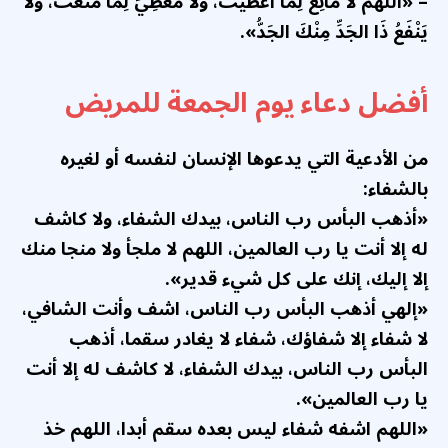
– «اللَّهُمَّ لا مَانِعَ لِما أعْطَيْتَ، ولَا مُعْطِيَ لِما مَنَعْتَ، ولَا
يَنْفَعُ ذَا الجَدِّ مِنْكَ الجَدُّ».
أفضل دعاء يوم الجمعة للمريض
من الأدعية التي يدعوها الإنسان لنفسه أو لغيره
بالشفاء:
«أذهب البأس رب الناس، بيدك الشفاء، ولا كاشف
له إلا أنت يا رب العالمين، اللهم لا ملجأ ولا منجا منك
إلا إليك، إنك على كل شيء قدير».
«إلهي أذهب البأس رب الناس، اشف وأنت الشافي،
لا شفاء إلا شفاؤك، شفاء لا يغادر سقما، أذهب
البأس رب الناس، بيدك الشفاء، لا كاشف له إلا أنت
يا رب العالمين».
«اللهم اشفه شفاء ليس بعده سقم أبدا، اللهم خذ