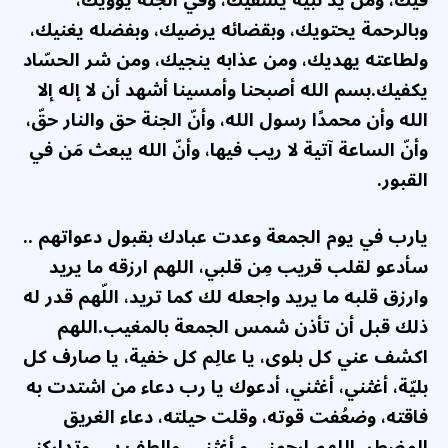
وبالرحمة يحتويك، وبقضائه يرضيك، وبفضله يغنيك،
ولطاعته يهديك، ومن عذابه ينجيك، ومن شر الحسّاد
يكفيك.بسم الله أصبحنا وأمسينا أشهد أن لا إله إلا
الله وأن محمدًا رسول الله، وأنّ الجنة حق والنار حقّ،
وأنّ الساعة آتية لا ريب فيها، وأنّ الله يبعث مَن في
القبور.
يارب في
يوم الجمعة
وعدت عبادك بقبول دعواتهم ..
سأدعو لقلب قريب مِن قلبي، اللهم ارزقه ما يريد
وارزق قلبه ما يريد واجعله لك كما تريد، اللّهم قدر له
ذلك قبل أن تأذن شمس الجمعة بالمغيب.اللهم
اكشف عني كل بلوى، يا عالِم كل خفية، يا صارف كل
بليّة، أغثني، أغثني، أدعوك يا رب دعاء من اشتدت به
فاقته، وضعُفت قوته، وقلت حيلته، دعاء الغريق
المضطر، اللهم ارحمني و أغثني، والطف بي، وتداركني