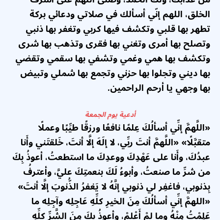
الخلق، اللهم إنّي أسألك في صلاتي ودعائي بركة
تطهر بها قلبي وتكشف فيها كربي وتغفر بها ذنبي
وتصلح بها أمرى وتغني بها فقرى وتذهب بها شرى
وتكشف بها همي وغمي وتشفي بها سقمي وتقضي
بها ديني وتجلوا بها حزني وتجمع بها شملي وتبيض
بها وجهي يا أرحم الراحمين.
أدعية يوم الجمعة
«اللَّهمَّ إنِّي أسألُكَ عِلمًا نافعًا ورزقًا طيِّبًا وعملًا
متقبَّلًا» «اللَّهمَّ أنتَ ربِّي، لا إلَهَ إلَّا أنتَ، خَلقتَني وأَنا
عبدُكَ، وأَنا على عَهْدِكَ ووعدِكَ ما استطعتُ، أعوذُ بِكَ
من شرِّ ما صنعتُ، وأبوءُ لَكَ بنعمتِكَ عليَّ، وأعترفُ
بِذنوبي، فاغفِر لي ذنوبي إنَّهُ لا يَغفرُ الذُّنوبَ إلَّا أنتَ»
«اللهمَّ إنِّي أسألُكَ مِنَ الخيرِ كلِّهِ عَاجِلِه وآجِلِه ما
عَلِمْتُ مِنْهُ وما لمْ أَعْلمْ، وأعوذُ بِكَ مِنَ الشَّرِّ كلِّهِ