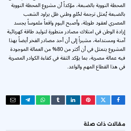
المحطة النووية بالضبعة، مؤكداً أن مشروع المحطة النووية
بالضبعة يُمثل ترجمة لحُلمٍ وطني ظل يراود الشعب
المصري لعقود طويلة، وأصبح اليوم واقعاً ملموساً يجسد
إرادة الوطن في امتلاك مصادر متطورة لتوليد طاقة كهربائية
آمنة ومستدامة، مشيراً إلى أن أحد مصادر الفخر أيضاً بهذا
المشروع يتمثل في أن أكثر من 80% من العمالة الموجودة
فيه عمالة مصرية، بما يؤكد الثقة في كفاءة الكوادر المصرية
في هذا القطاع المهم والواعد.
فيسبوك
تويتر
بينتيريست
لينكدإن
Tumblr
واتساب
تيلقرام
البريد
الإلكتر
مقالات ذات صلة