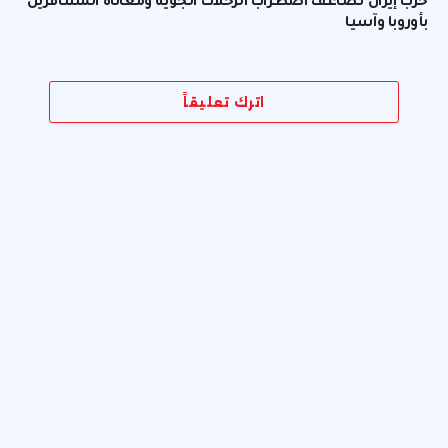
حرب إيران تضاعف اضطراب الرحلات الجوية ومعاناة المسافرين
بأوروبا وآسيا
اترك تعليقاً