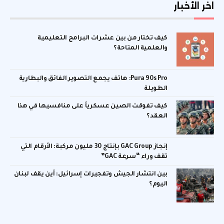
اخر الأخبار
كيف تختار من بين عشرات البرامج التعليمية
والعلمية المتاحة؟
Pura 90s Pro: هاتف يجمع التصوير الفائق والبطارية
الطويلة
كيف تفوقت الصين عسكرياً على منافسيها في هذا
العقد؟
إنجاز GAC Group بإنتاج 30 مليون مركبة: الأرقام التي
تقف وراء “سرعة GAC”
بين انتشار الجيش وتفجيرات إسرائيل: أين يقف لبنان
اليوم؟