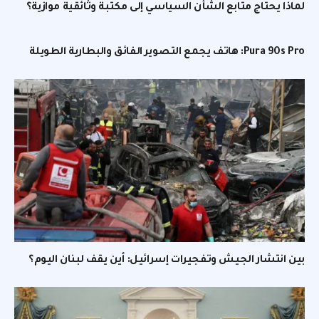
لماذا يحتاج متابع الشأن السياسي إلى مكتبة وثائقية موازية؟
Pura 90s Pro: هاتف يجمع التصوير الفائق والبطارية الطويلة
بين انتشار الجيش وتفجيرات إسرائيل: أين يقف لبنان اليوم؟